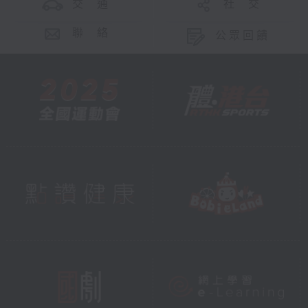
交 通
社 交
聯 絡
公眾回饋