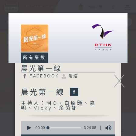
ENG
/
簡
×
全新 RTHK On The Go
取得
一手掌握 RTHK 電台、電視節目
所有集數
晨光第一線
X
FACEBOOK
聯絡
晨光第一線
主持人：阿O、白原顥、嘉
明、Vicky、余茵娜
0
seconds
00:00
3:24:08
of