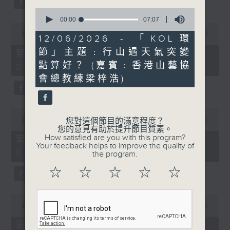
0
seconds
00:00
07:07
0
of
seconds
00:00
53:09
7
12/06/2026 - 「KOL環
of
minutes,
53
節」主題﹕行山遇天氣突變
第二部份 Part 2 (HKT 07:04 -
7
minutes,
seconds
點算好？ (嘉賓﹕香港山藝協
08:00)
9
seconds
會總教練梁梓浩)
0
seconds
00:00
49:59
您對這個節目的滿意程度？
of
您的意見有助於提升節目質素。
49
How satisfied are you with this program?
第三部份 Part 3 (HKT 08:04 -
minutes,
Your feedback helps to improve the quality of
09:00)
59
the program.
seconds
☆
☆
☆
☆
☆
0
seconds
00:00
52:42
of
52
第四部份 Part 4 (HKT 09:04 -