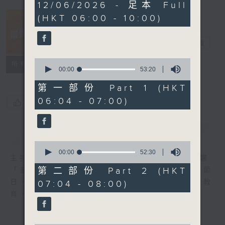
3
12/06/2026 - 足本 Full
hours,
(HKT 06:00 - 10:00)
24
minutes,
8
晨光第一線
seconds
電台直播
0
FACEBOOK
聯絡
所有集數
seconds
00:00
53:20
of
53
第一部份 Part 1 (HKT
minutes,
06:04 - 07:00)
20
您喜歡這個節目嗎?
seconds
簡介
GIST
0
seconds
00:00
52:30
主持人：阿O、白原顥、嘉明、Vicky、余茵娜
of
52
第二部份 Part 2 (HKT
「晨光第一線」是香港電台其中一個最長壽節
minutes,
日，節日內容包括羅萬有，綜合新聞、娛樂、教
07:04 - 08:00)
30
seconds
育、財經、資訊，為您營造輕鬆愉快的清晨～