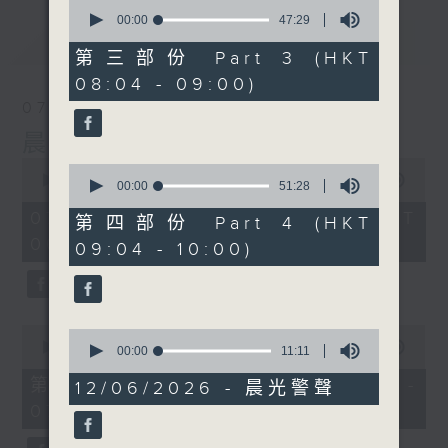
0
seconds
00:00
47:29
of
最新
LATEST
47
第三部份 Part 3 (HKT
minutes,
08:04 - 09:00)
29
seconds
07/08/2026
晨光第一線
0
0
seconds
00:00
3:26:32
seconds
00:00
51:28
of
of
3
07/08/2026 - 足本 Full (HKT
51
第四部份 Part 4 (HKT
hours,
minutes,
06:00 - 10:00)
26
09:04 - 10:00)
28
minutes,
seconds
32
seconds
0
0
seconds
00:00
51:20
seconds
00:00
11:11
of
of
51
第一部份 Part 1 (HKT 06:04 -
11
12/06/2026 - 晨光警聲
minutes,
minutes,
07:00)
20
11
seconds
seconds