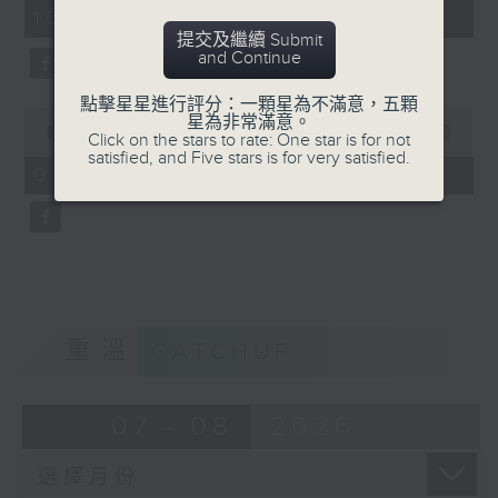
minutes,
10:00)
42
seconds
提交及繼續 Submit
and Continue
點擊星星進行評分：一顆星為不滿意，五顆
0
星為非常滿意。
seconds
00:00
12:14
Click on the stars to rate: One star is for not
of
satisfied, and Five stars is for very satisfied.
12
07/08/2026 - 晨光警聲
minutes,
14
seconds
重溫
CATCHUP
07 - 08
2026