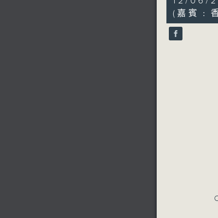
12/0
minutes,
7
(嘉賓﹕
seconds
90%
C