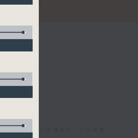
娜
節日，節日內容包括羅萬有，綜合新聞、