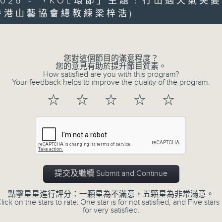
6/2026 - 「KOL環節」主題﹕行山遇天氣突
第一部份 Part 1 (HKT 06:04 - 07:00
minutes,
香港山藝協會總教練梁梓浩)
20
Volume
seconds
Volume
90%
0
您對這個節目的滿意程度？
seconds
00:00
您的意見有助於提升節目質素。
of
How satisfied are you with this program?
53
第二部份 Part 2 (HKT 07:04 - 08:00
Your feedback helps to improve the quality of the program.
minutes,
9
☆
☆
☆
☆
☆
seconds
Volume
90%
0
seconds
00:00
of
49
第三部份 Part 3 (HKT 08:04 - 09:00
minutes,
59
提交及繼續 Submit and Continue
seconds
Volume
90%
點擊星星進行評分：一顆星為不滿意，五顆星為非常滿意。
lick on the stars to rate: One star is for not satisfied, and Five stars 
0
for very satisfied.
seconds
00:00
of