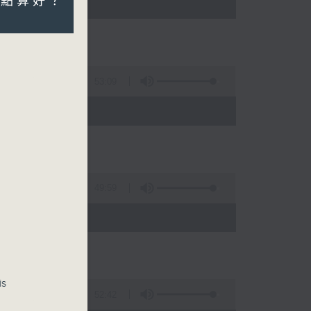
變點算好？
)
53:09
)
49:59
)
is
52:42