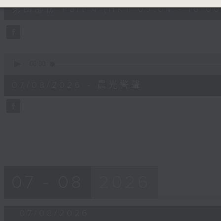
52
第四部份 Part 4 (HKT 09:04 - 10:00
minutes,
42
seconds
Volume
90%
0
seconds
00:00
of
12
07/08/2026 - 晨光警聲
minutes,
14
seconds
Volume
90%
07 - 08
2026
07/08/2026