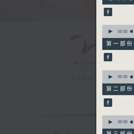
hours,
24
minutes,
8
seconds
90%
0
seconds
00:00
of
53
第一部份 P
minutes,
20
seconds
90%
0
seconds
00:00
電台直播
of
52
第二部份 P
minutes,
30
seconds
90%
0
seconds
00:00
of
47