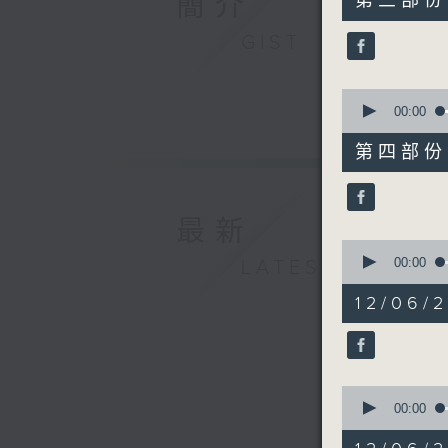
簡介
第三部份 P
minutes,
29
GIST
seconds
90%
0
seconds
00:00
of
51
第四部份 P
minutes,
28
seconds
90%
最新
0
seconds
00:00
LATEST
of
11
12/06/
minutes,
11
seconds
90%
0
seconds
00:00
of
7