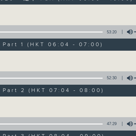
Volume
53:20
art 1 (HKT 06:04 - 07:00)
Volume
晨光第一線
FACEBOOK
聯絡
所有集數
52:30
art 2 (HKT 07:04 - 08:00)
您喜歡這個節目嗎?
Volume
主持人：阿O、白原顥、嘉明、Vicky、余茵
47:29
「晨光第一線」是香港電台其中一個最長壽