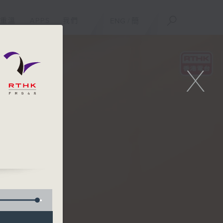
重溫
APPS
我們
ENG
/
簡
X