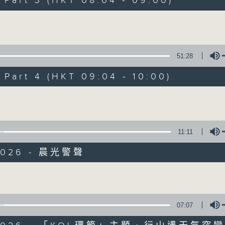
art 3 (HKT 08:04 - 09:00)
娛樂、教育、財經、資訊，為您營造輕鬆愉快
Volume
51:28
art 4 (HKT 09:04 - 10:00)
07/08/2026
Volume
晨光第一線
0
seconds
00:00
11:11
of
3
07/08/2026 - 足本 Full (HKT 06:00
2026 - 晨光警聲
hours,
26
minutes,
Volume
32
seconds
Volume
90%
0
07:07
seconds
00:00
of
51