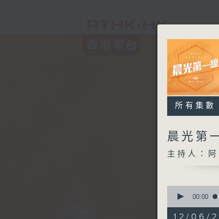
所有集數
晨光第
主持人：阿
0
seconds
00:00
of
3
12/06/