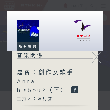
ENG
/
簡
×
全新 RTHK On The Go
取得
一手掌握 RTHK 電台、電視節目
所有集數
X
音樂關係
嘉賓：創作女歌手
Anna
hisbbuR（下）
主持人：陳雋騫