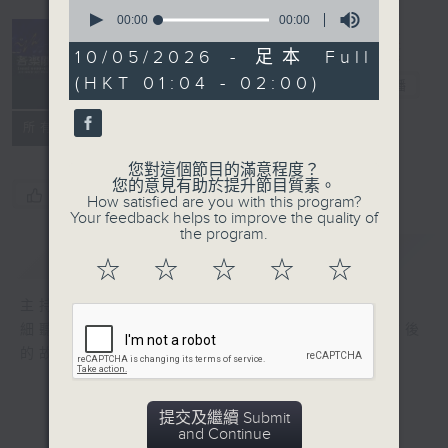
0
seconds
00:00
00:00
of
0
10/05/2026 - 足本 Full
seconds
(HKT 01:04 - 02:00)
音樂關係
電台直播
所有集數
您對這個節目的滿意程度？
您的意見有助於提升節目質素。
您喜歡這個節目嗎?
How satisfied are you with this program?
Your feedback helps to improve the quality of
the program.
簡介
GIST
☆
☆
☆
☆
☆
主持人：陳雋騫
細聽每個音符，感受每段旋律，細訴音樂人背後
的故事，以音樂拉近彼此之間的距離。
提交及繼續 Submit
and Continue