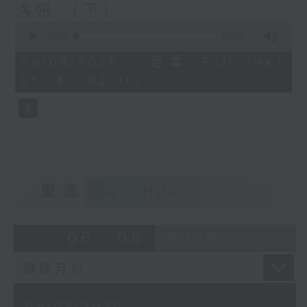
洛妍 （下）
0
seconds
00:00
55:59
of
55
09/08/2026 - 足本 Full (HKT
minutes,
01:04 - 02:00)
59
seconds
重溫
CATCHUP
06 - 08
2026
09/08/2026