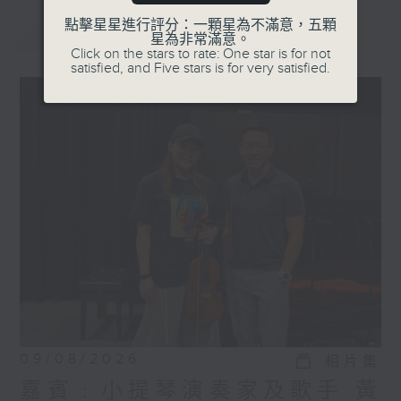
點擊星星進行評分：一顆星為不滿意，五顆
最新
LATEST
星為非常滿意。
Click on the stars to rate: One star is for not
satisfied, and Five stars is for very satisfied.
09/08/2026
相片集
嘉賓﹕小提琴演奏家及歌手 黃