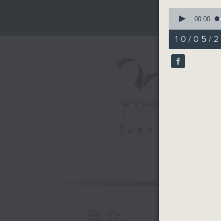
0
seconds
00:00
of
56
10/05/2
minutes,
0
seconds
90%
電台直播
簡介