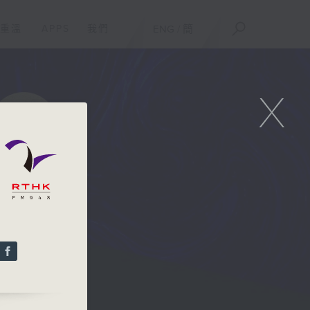
重溫
APPS
我們
ENG
/
簡
X