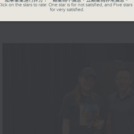
點擊星星進行評分：一顆星為不滿意，五顆星為非常滿意。
lick on the stars to rate: One star is for not satisfied, and Five stars 
for very satisfied.