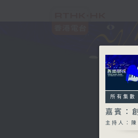
所有集數
嘉賓：創
主持人：陳