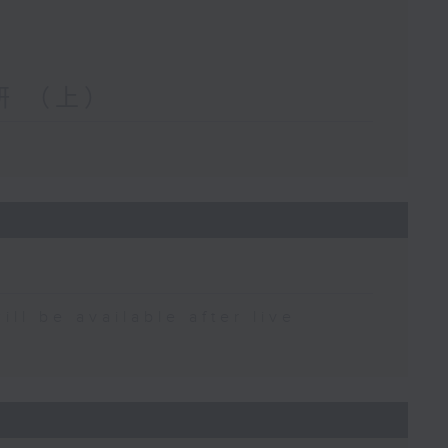
妍 （上）
期
e available after live