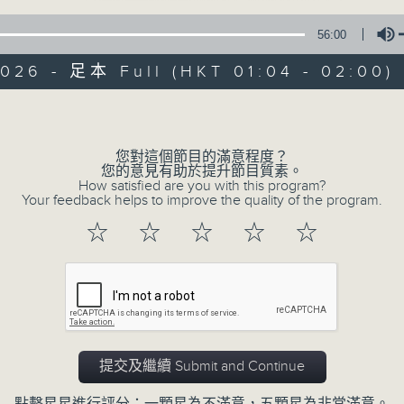
56:00
026 - 足本 Full (HKT 01:04 - 02:00)
Volume
您對這個節目的滿意程度？
音樂關係
您的意見有助於提升節目質素。
How satisfied are you with this program?
Your feedback helps to improve the quality of the program.
所有集數
☆
☆
☆
☆
☆
您喜歡這個節目嗎?
主持人：陳雋騫
提交及繼續 Submit and Continue
細聽每個音符，感受每段旋律，細訴音樂人
離。