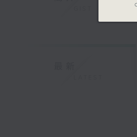
C
GIST
最新
LATEST