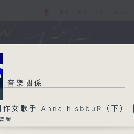
電視
電台
新聞
WEB+
音樂關係
作女歌手 Anna hisbbuR（下）
雋騫