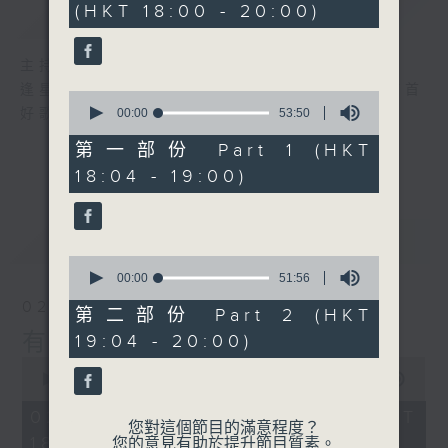
(HKT 18:00 - 20:00)
簡介
GIST
45
minutes,
37
seconds
主持人：李麗蕊、張家樂
逢星期日，黃昏六時至八時，由R2 DJ精選首首
0
seconds
好歌，陪住聽眾有音樂有快樂！
00:00
53:50
of
53
第一部份 Part 1 (HKT
minutes,
18:04 - 19:00)
50
seconds
最新
LATEST
0
seconds
00:00
51:56
of
02/08/2026
51
第二部份 Part 2 (HKT
minutes,
有音樂 有快樂
19:04 - 20:00)
56
seconds
0
seconds
00:00
1:42:52
of
1
02/08/2026 - 足本 Full (HKT
hour,
您對這個節目的滿意程度？
18:00 - 20:00)
42
您的意見有助於提升節目質素。