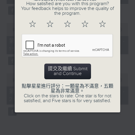
minutes,
How satisfied are you with this program?
52
Your feedback helps to improve the quality of
seconds
the program.
☆
☆
☆
☆
☆
0
seconds
00:00
50:40
of
50
第一部份 Part 1 (HKT 18:04 -
minutes,
19:00)
40
seconds
提交及繼續 Submit
and Continue
0
seconds
00:00
52:21
of
點擊星星進行評分：一顆星為不滿意，五顆
52
第二部份 Part 2 (HKT 19:04 -
星為非常滿意。
minutes,
Click on the stars to rate: One star is for not
20:00)
21
satisfied, and Five stars is for very satisfied.
seconds