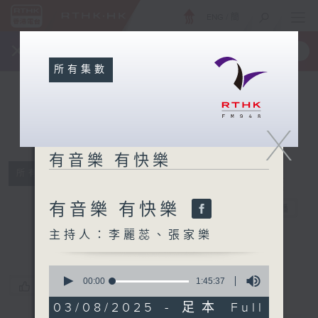
ENG
/
簡
×
全新 RTHK On The Go
取得
一手掌握 RTHK 電台、電視節目
所有集數
X
有音樂 有快樂
所有集數
有音樂 有快樂
有音樂 有快樂
電台直播
主持人：李麗蕊、張家樂
0
seconds
00:00
1:45:37
您喜歡這個節目嗎?
of
1
03/08/2025 - 足本 Full
hour,