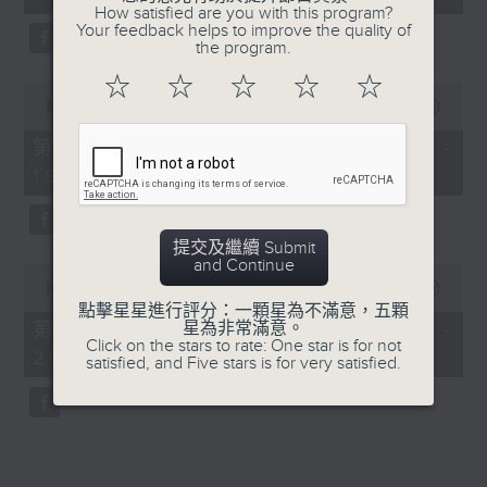
minutes,
How satisfied are you with this program?
52
Your feedback helps to improve the quality of
seconds
the program.
☆
☆
☆
☆
☆
0
seconds
00:00
50:40
of
50
第一部份 Part 1 (HKT 18:04 -
minutes,
19:00)
40
seconds
提交及繼續 Submit
and Continue
0
seconds
00:00
52:21
of
點擊星星進行評分：一顆星為不滿意，五顆
52
第二部份 Part 2 (HKT 19:04 -
星為非常滿意。
minutes,
Click on the stars to rate: One star is for not
20:00)
21
satisfied, and Five stars is for very satisfied.
seconds