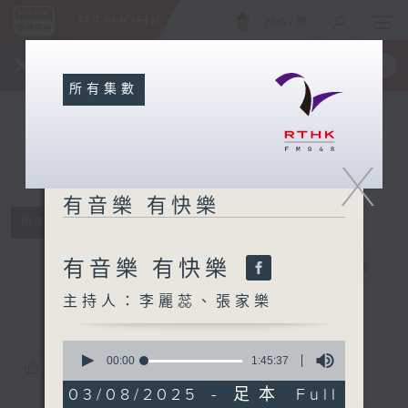
ENG
/
簡
×
全新 RTHK On The Go
取得
一手掌握 RTHK 電台、電視節目
所有集數
X
有音樂 有快樂
所有集數
有音樂 有快樂
有音樂 有快樂
電台直播
主持人：李麗蕊、張家樂
0
seconds
00:00
1:45:37
您喜歡這個節目嗎?
of
1
03/08/2025 - 足本 Full
hour,