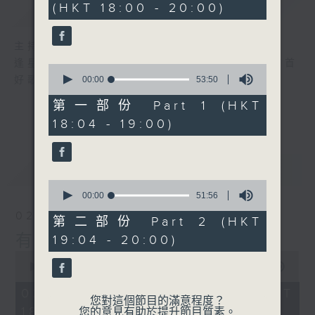
(HKT 18:00 - 20:00)
簡介
GIST
45
minutes,
37
seconds
主持人：李麗蕊、張家樂
逢星期日，黃昏六時至八時，由R2 DJ精選首首
0
seconds
好歌，陪住聽眾有音樂有快樂！
00:00
53:50
of
53
第一部份 Part 1 (HKT
minutes,
18:04 - 19:00)
50
seconds
最新
LATEST
0
seconds
00:00
51:56
of
02/08/2026
51
第二部份 Part 2 (HKT
minutes,
有音樂 有快樂
19:04 - 20:00)
56
seconds
0
seconds
00:00
1:42:52
of
1
02/08/2026 - 足本 Full (HKT
hour,
您對這個節目的滿意程度？
18:00 - 20:00)
42
您的意見有助於提升節目質素。