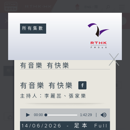
ENG
/
簡
×
全新 RTHK On The Go
取得
一手掌握 RTHK 電台、電視節目
所有集數
X
有音樂 有快樂
所有集數
有音樂 有快樂
有音樂 有快樂
電台直播
主持人：李麗蕊、張家樂
0
seconds
00:00
1:42:29
您喜歡這個節目嗎?
of
1
14/06/2026 - 足本 Full
hour,