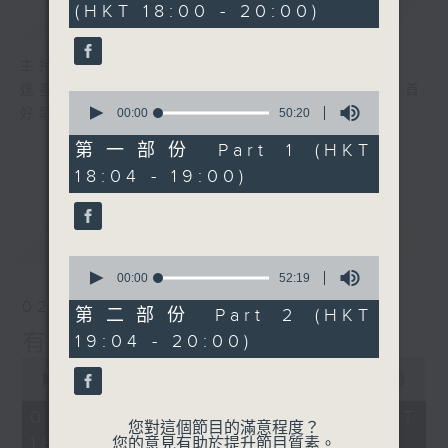
(HKT 18:00 - 20:00)
簡介
GIST
42
minutes,
29
seconds
主持人：李麗蕊、張家樂
逢星期日，黃昏六時至八時，由R2 DJ精選首首
0
seconds
好歌，陪住聽眾有音樂有快樂！
00:00
50:20
of
50
第一部份 Part 1 (HKT
minutes,
18:04 - 19:00)
20
seconds
最新
LATEST
0
seconds
00:00
52:19
of
02/08/2026
52
第二部份 Part 2 (HKT
minutes,
有音樂 有快樂
19:04 - 20:00)
19
seconds
0
seconds
00:00
1:42:52
of
1
02/08/2026 - 足本 Full (HKT
hour,
您對這個節目的滿意程度？
18:00 - 20:00)
42
您的意見有助於提升節目質素。