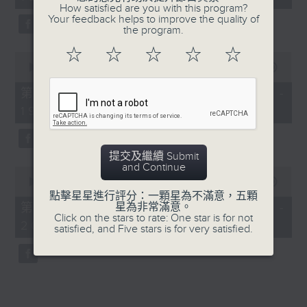
minutes,
How satisfied are you with this program?
52
Your feedback helps to improve the quality of
seconds
the program.
☆
☆
☆
☆
☆
0
seconds
00:00
50:40
of
50
第一部份 Part 1 (HKT 18:04 -
minutes,
19:00)
40
seconds
提交及繼續 Submit
and Continue
0
seconds
00:00
52:21
of
點擊星星進行評分：一顆星為不滿意，五顆
52
第二部份 Part 2 (HKT 19:04 -
星為非常滿意。
minutes,
Click on the stars to rate: One star is for not
20:00)
21
satisfied, and Five stars is for very satisfied.
seconds