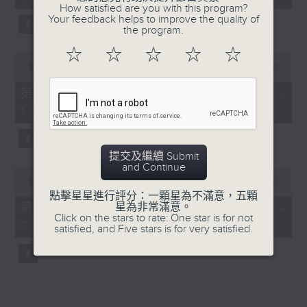
minutes,
How satisfied are you with this program?
52
Your feedback helps to improve the quality of
seconds
the program.
☆
☆
☆
☆
☆
0
seconds
00:00
50:40
of
50
第一部份 Part 1 (HKT 18:04 -
minutes,
19:00)
40
seconds
提交及繼續 Submit
and Continue
0
seconds
00:00
52:21
of
點擊星星進行評分：一顆星為不滿意，五顆
52
第二部份 Part 2 (HKT 19:04 -
星為非常滿意。
minutes,
Click on the stars to rate: One star is for not
20:00)
21
satisfied, and Five stars is for very satisfied.
seconds