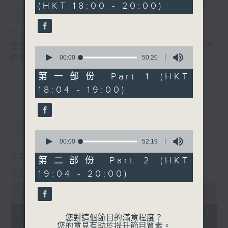
(HKT 18:00 - 20:00)
簡介
GIST
42
minutes,
29
seconds
主持人：李麗蕊、張家樂
逢星期日，黃昏六時至八時，由R2 DJ精選首首
0
seconds
好歌，陪住聽眾有音樂有快樂！
00:00
50:20
of
50
第一部份 Part 1 (HKT
minutes,
18:04 - 19:00)
20
seconds
最新
LATEST
0
seconds
00:00
52:19
of
02/08/2026
52
第二部份 Part 2 (HKT
minutes,
有音樂 有快樂
19:04 - 20:00)
19
seconds
0
seconds
00:00
1:42:52
of
1
02/08/2026 - 足本 Full (HKT
hour,
您對這個節目的滿意程度？
18:00 - 20:00)
42
您的意見有助於提升節目質素。