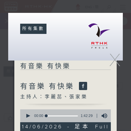
ENG
/
簡
×
全新 RTHK On The Go
取得
一手掌握 RTHK 電台、電視節目
所有集數
X
有音樂 有快樂
所有集數
有音樂 有快樂
有音樂 有快樂
電台直播
主持人：李麗蕊、張家樂
0
seconds
00:00
1:42:29
您喜歡這個節目嗎?
of
1
14/06/2026 - 足本 Full
hour,