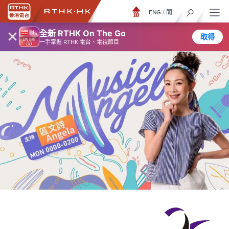
ENG
/
簡
×
全新 RTHK On The Go
取得
一手掌握 RTHK 電台、電視節目