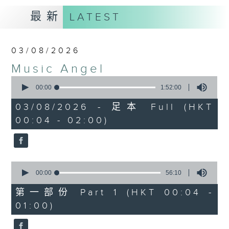
最新
LATEST
03/08/2026
Music Angel
0
seconds
00:00
1:52:00
of
1
03/08/2026 - 足本 Full (HKT
hour,
00:04 - 02:00)
52
minutes,
0
seconds
0
seconds
00:00
56:10
of
56
第一部份 Part 1 (HKT 00:04 -
minutes,
01:00)
10
seconds