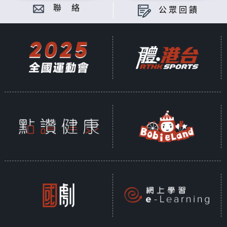
聯 絡
公眾回饋