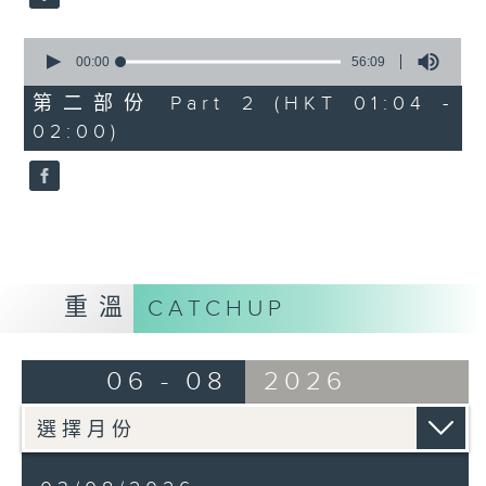
0
seconds
00:00
56:09
of
56
第二部份 Part 2 (HKT 01:04 -
minutes,
02:00)
9
seconds
重溫
CATCHUP
06 - 08
2026