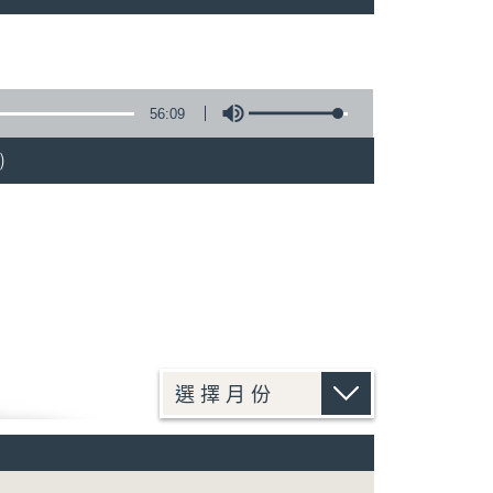
56:09
)