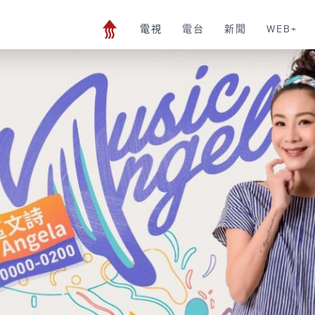
電視
電台
新聞
WEB+