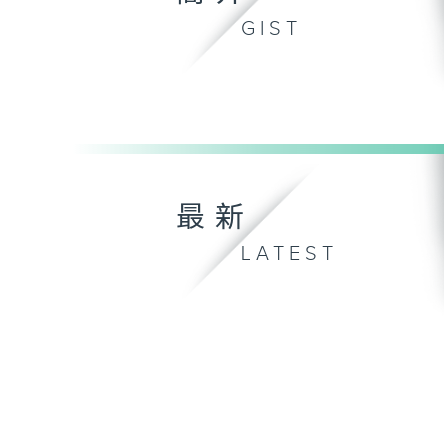
GIST
最新
LATEST