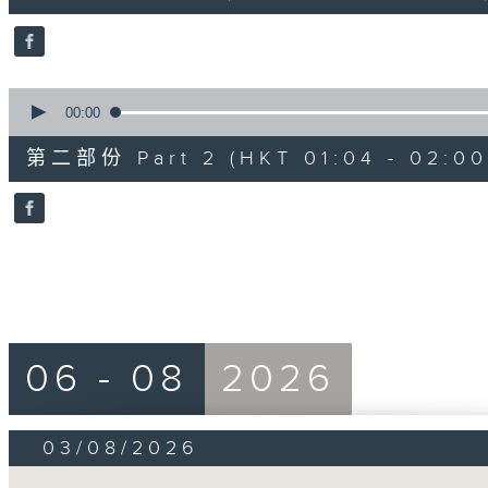
10
seconds
Volume
90%
0
seconds
00:00
of
56
第二部份 Part 2 (HKT 01:04 - 02:00
minutes,
9
seconds
Volume
90%
06 - 08
2026
03/08/2026