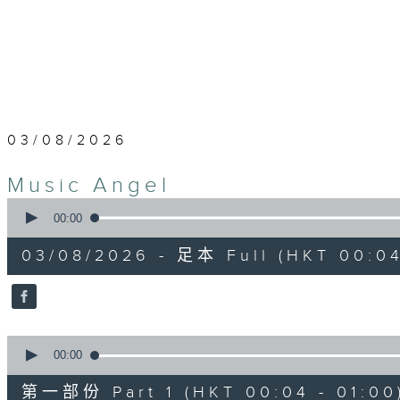
03/08/2026
Music Angel
0
seconds
00:00
of
1
03/08/2026 - 足本 Full (HKT 00:04
hour,
52
minutes,
0
seconds
Volume
90%
0
seconds
00:00
of
56
第一部份 Part 1 (HKT 00:04 - 01:00
minutes,