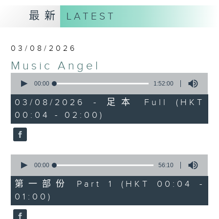
最新
LATEST
03/08/2026
Music Angel
0
seconds
00:00
1:52:00
of
1
03/08/2026 - 足本 Full (HKT
hour,
00:04 - 02:00)
52
minutes,
0
seconds
0
seconds
00:00
56:10
of
56
第一部份 Part 1 (HKT 00:04 -
minutes,
01:00)
10
seconds