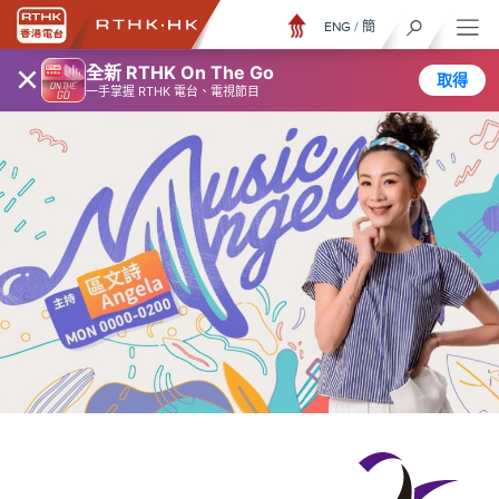
ENG
/
簡
×
全新 RTHK On The Go
取得
一手掌握 RTHK 電台、電視節目