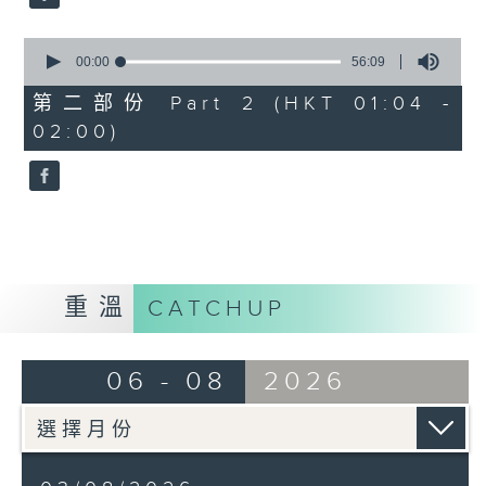
0
seconds
00:00
56:09
of
56
第二部份 Part 2 (HKT 01:04 -
minutes,
02:00)
9
seconds
重溫
CATCHUP
06 - 08
2026