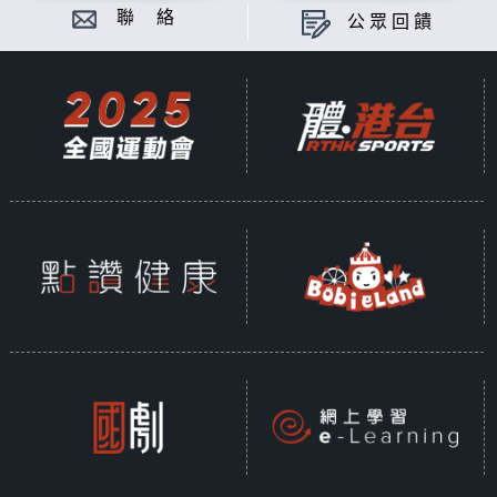
聯 絡
公眾回饋