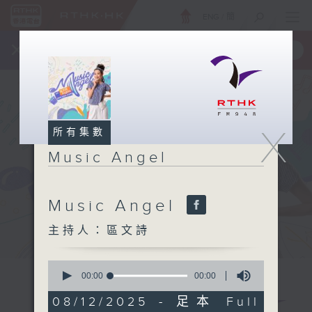
ENG
/
簡
×
全新 RTHK On The Go
取得
一手掌握 RTHK 電台、電視節目
X
所有集數
Music Angel
Music Angel
主持人：區文詩
0
seconds
00:00
00:00
of
0
08/12/2025 - 足本 Full
seconds