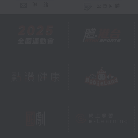
聯 絡
公眾回饋