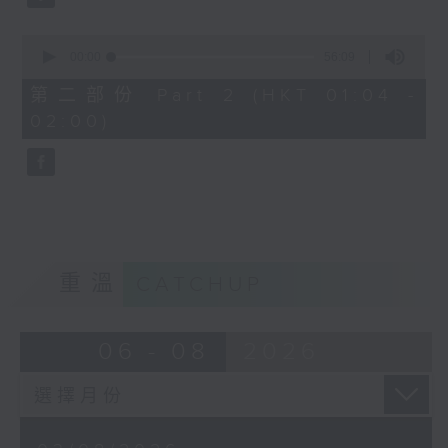
0
seconds
00:00
56:09
of
56
第二部份 Part 2 (HKT 01:04 -
minutes,
02:00)
9
seconds
重溫
CATCHUP
06 - 08
2026