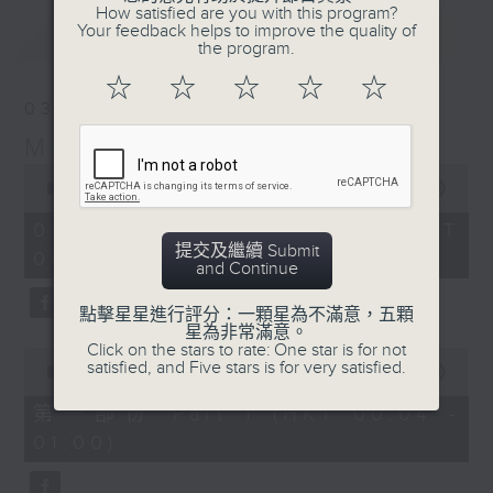
How satisfied are you with this program?
Your feedback helps to improve the quality of
最新
LATEST
the program.
☆
☆
☆
☆
☆
03/08/2026
Music Angel
0
seconds
00:00
1:52:00
of
1
03/08/2026 - 足本 Full (HKT
hour,
提交及繼續 Submit
00:04 - 02:00)
52
and Continue
minutes,
0
seconds
點擊星星進行評分：一顆星為不滿意，五顆
星為非常滿意。
Click on the stars to rate: One star is for not
0
satisfied, and Five stars is for very satisfied.
seconds
00:00
56:10
of
56
第一部份 Part 1 (HKT 00:04 -
minutes,
01:00)
10
seconds