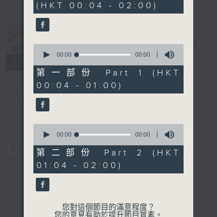
(HKT 00:04 - 02:00)
Music Angel
電台直播
0
seconds
00:00
00:00
所有集數
of
0
第一部份 Part 1 (HKT
seconds
00:04 - 01:00)
您喜歡這個節目嗎?
簡介
GIST
0
seconds
00:00
00:00
of
主持人：區文詩
0
第二部份 Part 2 (HKT
seconds
不同的音樂選擇，全方位的音樂感受
01:04 - 02:00)
您對這個節目的滿意程度？
您的意見有助於提升節目質素。