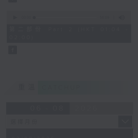
0
seconds
00:00
56:09
of
56
第二部份 Part 2 (HKT 01:04 -
minutes,
02:00)
9
seconds
重溫
CATCHUP
06 - 08
2026