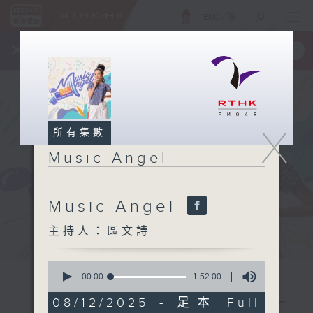
ENG
/
簡
×
全新 RTHK On The Go
取得
一手掌握 RTHK 電台、電視節目
X
所有集數
Music Angel
Music Angel
主持人：區文詩
0
seconds
00:00
1:52:00
of
1
08/12/2025 - 足本 Full
hour,