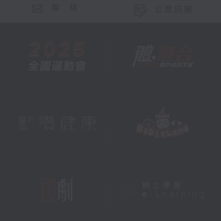
聯 絡
公眾回饋