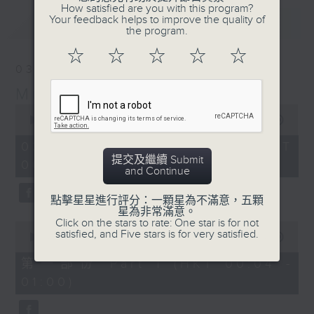
How satisfied are you with this program?
Your feedback helps to improve the quality of
最新
LATEST
the program.
☆
☆
☆
☆
☆
03/08/2026
Music Angel
0
seconds
00:00
1:52:00
of
1
03/08/2026 - 足本 Full (HKT
hour,
提交及繼續 Submit
00:04 - 02:00)
52
and Continue
minutes,
0
seconds
點擊星星進行評分：一顆星為不滿意，五顆
星為非常滿意。
Click on the stars to rate: One star is for not
0
satisfied, and Five stars is for very satisfied.
seconds
00:00
56:10
of
56
第一部份 Part 1 (HKT 00:04 -
minutes,
01:00)
10
seconds