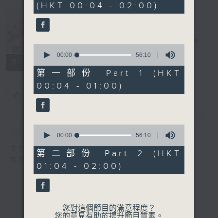
(HKT 00:04 - 02:00)
52
minutes,
0
seconds
Music Angel
電台直播
0
seconds
00:00
56:10
所有集數
of
56
第一部份 Part 1 (HKT
minutes,
00:04 - 01:00)
10
seconds
您喜歡這個節目嗎?
簡介
GIST
0
seconds
00:00
56:10
of
主持人：區文詩
56
第二部份 Part 2 (HKT
minutes,
不同的音樂選擇，全方位的音樂感受
01:04 - 02:00)
10
seconds
您對這個節目的滿意程度？
您的意見有助於提升節目質素。