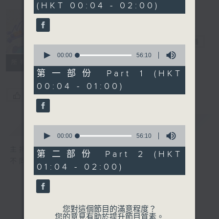
(HKT 00:04 - 02:00)
52
minutes,
0
seconds
Music Angel
電台直播
0
seconds
00:00
56:10
所有集數
of
56
第一部份 Part 1 (HKT
minutes,
00:04 - 01:00)
10
seconds
您喜歡這個節目嗎?
簡介
GIST
0
seconds
00:00
56:10
of
主持人：區文詩
56
第二部份 Part 2 (HKT
minutes,
不同的音樂選擇，全方位的音樂感受
01:04 - 02:00)
10
seconds
您對這個節目的滿意程度？
您的意見有助於提升節目質素。