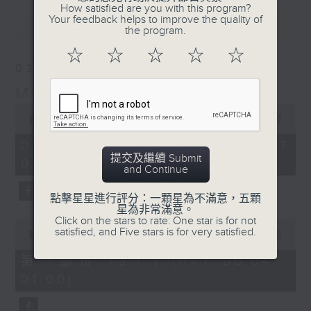
How satisfied are you with this program?
Your feedback helps to improve the quality of
最新
LATEST
the program.
☆
☆
☆
☆
☆
03/08/2026
Music Angel
0
seconds
00:00
1:52:00
of
1
03/08/2026 - 足本 Full (HKT
hour,
提交及繼續 Submit
00:04 - 02:00)
52
and Continue
minutes,
0
seconds
點擊星星進行評分：一顆星為不滿意，五顆
星為非常滿意。
Click on the stars to rate: One star is for not
0
satisfied, and Five stars is for very satisfied.
seconds
00:00
56:10
of
56
第一部份 Part 1 (HKT 00:04 -
minutes,
01:00)
10
seconds