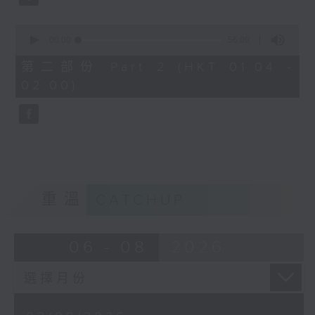
0
seconds
00:00
56:09
of
56
第二部份 Part 2 (HKT 01:04 -
minutes,
02:00)
9
seconds
重溫
CATCHUP
06 - 08
2026