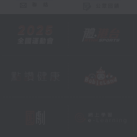
聯 絡
公眾回饋