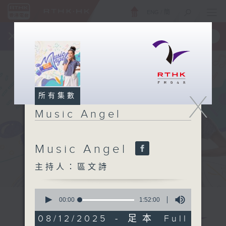
ENG
/
簡
×
全新 RTHK On The Go
取得
一手掌握 RTHK 電台、電視節目
X
所有集數
Music Angel
Music Angel
主持人：區文詩
0
seconds
00:00
1:52:00
of
1
08/12/2025 - 足本 Full
hour,