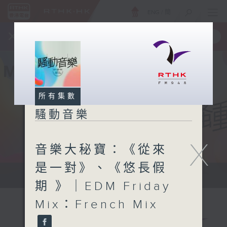
ENG
/
簡
×
全新 RTHK On The Go
取得
一手掌握 RTHK 電台、電視節目
所有集數
騷動音樂
X
音樂大秘寶：《從來
是一對》、《悠長假
讓音樂騷動你，讓你騷動音樂
期 》｜EDM Friday
Mix：French Mix