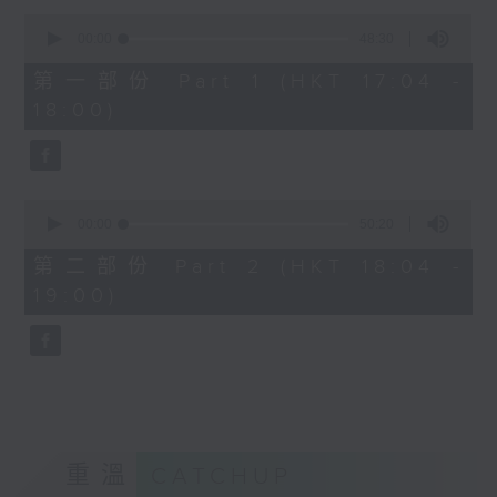
Kacey陳凱琪 - 完全真空
0
seconds
.
00:00
48:30
of
1800
48
第一部份 Part 1 (HKT 17:04 -
minutes,
〈音樂大秘寶〉
18:00)
30
彬臣の秘寶：張國榮 - 第一次
seconds
波盛の秘寶：許冠傑 - 打雀英雄傳
.
1830
0
seconds
00:00
50:20
〈EDM Friday Mix：Toy Tonics
of
Mix〉
50
第二部份 Part 2 (HKT 18:04 -
minutes,
Fimiani - Cuentame
19:00)
20
Davide Dev - Make It Less
seconds
ALOT, Carlota Urdiales - Vida
Nueva
Arpy Brown, Kapote - You Used To
Hold Me
Cody Currie - Bad Luck
重溫
CATCHUP