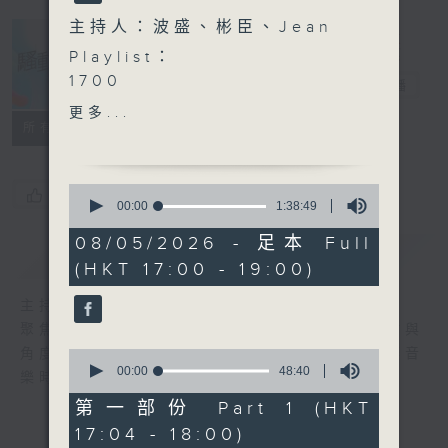
主持人：波盛、彬臣、Jean
Playlist：
1700
騷動音樂
電台直播
JW 王灝兒 - NOT YOUR
更多...
FAULT
所有集數
.
1730
0
您喜歡這個節目嗎?
Jeffrey 魏浚笙 -
seconds
00:00
1:38:49
of
Textbook Romantics
1
08/05/2026 - 足本 Full
Lester Lam - 少甜
簡介
GIST
hour,
(HKT 17:00 - 19:00)
38
Nancy Kwai - You Know
minutes,
I Love You
49
主持人：波盛、彬臣、Jean
seconds
Paul Kwan - 心中有一千個
聚焦香港以至華語樂壇，發掘欣賞歌曲的視點與
鐘
角度，擴闊音樂領域，分享更多創作故事，讓音
0
Cloud 雲浩影 - 雪愛
seconds
00:00
48:40
樂時刻騷動你。
of
Gordon Flanders ft. MC
48
第一部份 Part 1 (HKT
張天賦 - 可以不可以
minutes,
17:04 - 18:00)
40
.