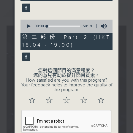
seconds
1800
最新
LATEST
〈音樂大秘寶〉
彬臣の秘寶：陳慧嫻 - 從來
0
是一對
seconds
00:00
50:19
of
波盛の秘寶：譚耀文 - 悠長
50
第二部份 Part 2 (HKT
假期
minutes,
18:04 - 19:00)
19
.
seconds
1830
〈EDM Friday Mix：
French Mix〉
您對這個節目的滿意程度？
您的意見有助於提升節目質素。
DJ Snake - Westside
How satisfied are you with this program?
Story
Your feedback helps to improve the quality of
the program.
Justice, Tame Impala -
Neverender
☆
☆
☆
☆
☆
Daft Punk - Harder,
Better, Faster, Stronger
Cassius - Dance On
Braxe + Falcon, Bibio,