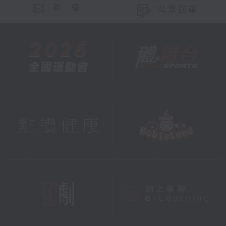
聯 絡
公眾回饋