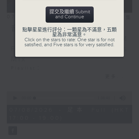
Alan Braxe, DJ Falcon -
All This Love
提交及繼續 Submit
Stardust, Benjamin
07/08/2026
and Continue
相片集
Diamond, Alan Braxe,
音樂大秘寶：《第一次》、
點擊星星進行評分：一顆星為不滿意，五顆
Thomas Bangalter -
星為非常滿意。
《打雀英雄傳》｜EDM
Music Sounds Better
Click on the stars to rate: One star is for not
satisfied, and Five stars is for very satisfied.
With You
Friday Mix：Toy Tonics
Mix
Playlist：
1700
更多...
Dear Jane - 廢活量
.
0
seconds
1730
00:00
1:38:40
of
張敬軒 - 放棄的界限
1
07/08/2026 - 足本 Full (HKT
hour,
力臻 - 完美候備
17:00 - 19:00)
38
Paula 區子琳 - 給我哀傷的朋友
minutes,
40
Feanna 黃淑蔓 - Hey Feanna
seconds
Kaelyn - Up & Down