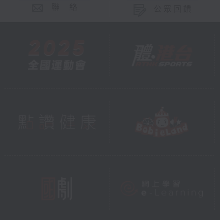
聯 絡
公眾回饋