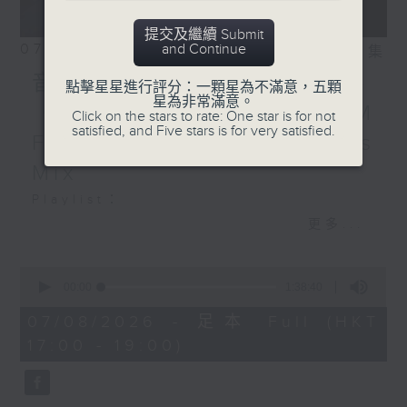
Alan Braxe, DJ Falcon -
All This Love
提交及繼續 Submit
Stardust, Benjamin
07/08/2026
and Continue
相片集
Diamond, Alan Braxe,
音樂大秘寶：《第一次》、
點擊星星進行評分：一顆星為不滿意，五顆
Thomas Bangalter -
星為非常滿意。
《打雀英雄傳》｜EDM
Music Sounds Better
Click on the stars to rate: One star is for not
satisfied, and Five stars is for very satisfied.
With You
Friday Mix：Toy Tonics
Mix
Playlist：
1700
更多...
Dear Jane - 廢活量
.
0
seconds
1730
00:00
1:38:40
of
張敬軒 - 放棄的界限
1
07/08/2026 - 足本 Full (HKT
hour,
力臻 - 完美候備
17:00 - 19:00)
38
Paula 區子琳 - 給我哀傷的朋友
minutes,
40
Feanna 黃淑蔓 - Hey Feanna
seconds
Kaelyn - Up & Down