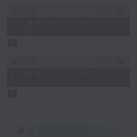
Kacey陳凱琪 - 完全真空
0
seconds
.
00:00
48:30
of
1800
48
第一部份 Part 1 (HKT 17:04 -
minutes,
〈音樂大秘寶〉
18:00)
30
彬臣の秘寶：張國榮 - 第一次
seconds
波盛の秘寶：許冠傑 - 打雀英雄傳
.
1830
0
seconds
00:00
50:20
〈EDM Friday Mix：Toy Tonics
of
Mix〉
50
第二部份 Part 2 (HKT 18:04 -
minutes,
Fimiani - Cuentame
19:00)
20
Davide Dev - Make It Less
seconds
ALOT, Carlota Urdiales - Vida
Nueva
Arpy Brown, Kapote - You Used To
Hold Me
Cody Currie - Bad Luck
重溫
CATCHUP