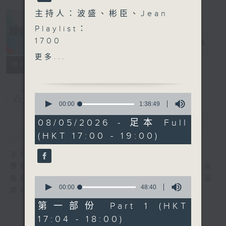
主持人：波盛、彬臣、Jean
Playlist：
1700
騷動音樂
電台直播
JW 王灝兒 - NOT YOUR
更多...
FAULT
所有集數
.
1730
0
您喜歡這個節目嗎?
Jeffrey 魏浚笙 -
seconds
00:00
1:38:49
of
Textbook Romantics
1
08/05/2026 - 足本 Full
Lester Lam - 少甜
簡介
GIST
hour,
(HKT 17:00 - 19:00)
38
Nancy Kwai - You Know
minutes,
I Love You
49
主持人：波盛、彬臣、Jean
seconds
Paul Kwan - 心中有一千個
聚焦香港以至華語樂壇，發掘欣賞歌曲的視點與
鐘
角度，擴闊音樂領域，分享更多創作故事，讓音
0
Cloud 雲浩影 - 雪愛
seconds
00:00
48:40
樂時刻騷動你。
of
Gordon Flanders ft. MC
48
第一部份 Part 1 (HKT
張天賦 - 可以不可以
minutes,
17:04 - 18:00)
40
.