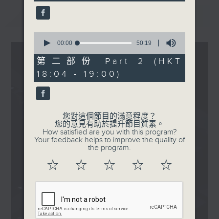
seconds
1800
最新
LATEST
〈音樂大秘寶〉
彬臣の秘寶：陳慧嫻 - 從來
0
是一對
seconds
00:00
50:19
of
波盛の秘寶：譚耀文 - 悠長
50
第二部份 Part 2 (HKT
假期
minutes,
18:04 - 19:00)
19
.
seconds
1830
〈EDM Friday Mix：
French Mix〉
您對這個節目的滿意程度？
您的意見有助於提升節目質素。
DJ Snake - Westside
How satisfied are you with this program?
Story
Your feedback helps to improve the quality of
the program.
Justice, Tame Impala -
Neverender
☆
☆
☆
☆
☆
Daft Punk - Harder,
Better, Faster, Stronger
Cassius - Dance On
Braxe + Falcon, Bibio,