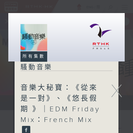
ENG
/
簡
×
全新 RTHK On The Go
取得
一手掌握 RTHK 電台、電視節目
所有集數
騷動音樂
X
音樂大秘寶：《從來
是一對》、《悠長假
讓音樂騷動你，讓你騷動音樂
期 》｜EDM Friday
Mix：French Mix