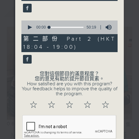
seconds
1800
最新
LATEST
〈音樂大秘寶〉
彬臣の秘寶：陳慧嫻 - 從來
0
是一對
seconds
00:00
50:19
of
波盛の秘寶：譚耀文 - 悠長
50
第二部份 Part 2 (HKT
假期
minutes,
18:04 - 19:00)
19
.
seconds
1830
〈EDM Friday Mix：
French Mix〉
您對這個節目的滿意程度？
您的意見有助於提升節目質素。
DJ Snake - Westside
How satisfied are you with this program?
Story
Your feedback helps to improve the quality of
the program.
Justice, Tame Impala -
Neverender
☆
☆
☆
☆
☆
Daft Punk - Harder,
Better, Faster, Stronger
06/08/2026
Cassius - Dance On
相片集
Braxe + Falcon, Bibio,
MIRROR訪問 ︳「歡樂滿