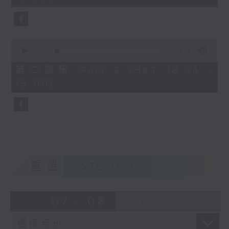
seconds
1830
〈歡樂滿MIRROR〉
MIRROR - 同往
0
seconds
00:00
56:09
of
56
第二部份 Part 2 (HKT 18:04 -
minutes,
19:00)
9
seconds
重溫
CATCHUP
07 - 08
2026