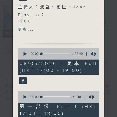
主持人：波盛、彬臣、Jean
Playlist：
1700
騷動音樂
電台直播
JW 王灝兒 - NOT YOUR
更多...
FAULT
所有集數
.
1730
0
您喜歡這個節目嗎?
Jeffrey 魏浚笙 -
seconds
00:00
1:38:49
of
Textbook Romantics
1
08/05/2026 - 足本 Full
Lester Lam - 少甜
簡介
GIST
hour,
(HKT 17:00 - 19:00)
38
Nancy Kwai - You Know
minutes,
I Love You
49
主持人：波盛、彬臣、Jean
seconds
Paul Kwan - 心中有一千個
聚焦香港以至華語樂壇，發掘欣賞歌曲的視點與
鐘
角度，擴闊音樂領域，分享更多創作故事，讓音
0
Cloud 雲浩影 - 雪愛
seconds
00:00
48:40
樂時刻騷動你。
of
Gordon Flanders ft. MC
48
第一部份 Part 1 (HKT
張天賦 - 可以不可以
minutes,
17:04 - 18:00)
40
.