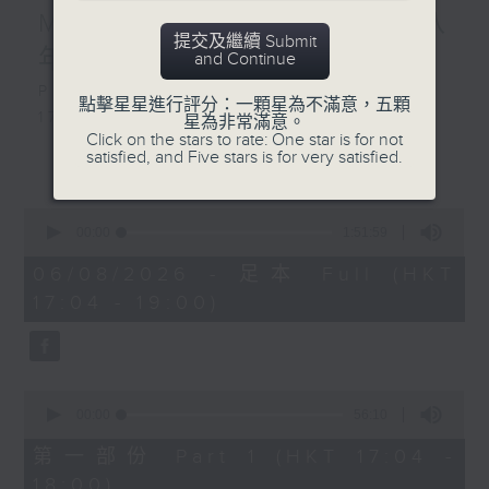
Alan Braxe, DJ Falcon -
MIRROR」︳互相陪伴大家八
All This Love
提交及繼續 Submit
Stardust, Benjamin
年, 邊個最....?
and Continue
Diamond, Alan Braxe,
Playlist：
點擊星星進行評分：一顆星為不滿意，五顆
Thomas Bangalter -
1700
星為非常滿意。
Music Sounds Better
Click on the stars to rate: One star is for not
SOPHY 王嘉儀 - 三張幾
satisfied, and Five stars is for very satisfied.
With You
更多...
.
1730
0
陳慧琳 - 三秒一生
seconds
00:00
1:51:59
FYP - 天下也一樣
of
1
06/08/2026 - 足本 Full (HKT
MONOCHROME - 五百米公式
hour,
17:04 - 19:00)
Dear Jane - 廢活量
51
minutes,
Ian 陳卓賢 - 遲眠劑
59
sica - 大團圓結局
seconds
.
0
1800
seconds
00:00
56:10
〈歡樂滿MIRROR〉
of
56
第一部份 Part 1 (HKT 17:04 -
MIRROR - One and All
minutes,
18:00)
.
10