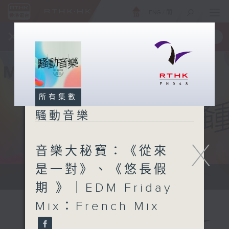
ENG
/
簡
×
全新 RTHK On The Go
取得
一手掌握 RTHK 電台、電視節目
所有集數
騷動音樂
X
音樂大秘寶：《從來
是一對》、《悠長假
讓音樂騷動你，讓你騷動音樂
期 》｜EDM Friday
Mix：French Mix