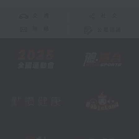
交 通
社 交
聯 絡
公眾回饋