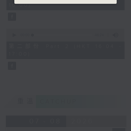
minutes,
16:00)
20
seconds
0
seconds
00:00
48:24
of
48
第二部份 Part 2 (HKT 16:04 -
minutes,
17:00)
24
seconds
重溫
CATCHUP
07 - 08
2026