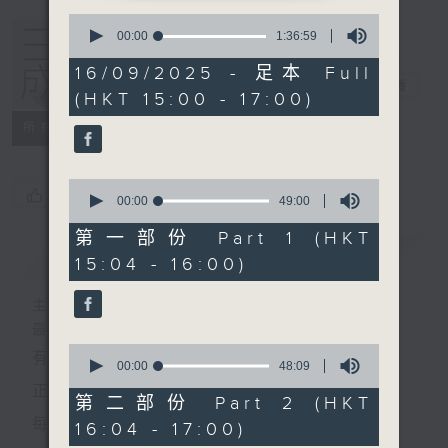
0
seconds
00:00
1:36:59
of
1
16/09/2025 - 足本 Full
hour,
三五成群
電台直播
(HKT 15:00 - 17:00)
36
minutes,
所有集數
59
seconds
0
您喜歡這個節目嗎?
seconds
00:00
49:00
of
49
第一部份 Part 1 (HKT
minutes,
簡介
GIST
15:04 - 16:00)
0
seconds
主持人：黃天頤、方梓豪、阿攝
最飯氣攻心的時間，最渴望放工的時間，
0
有天頤、梓豪、阿攝陪你快樂度過！
seconds
00:00
48:09
of
正所謂 快樂不知時日過。
48
第二部份 Part 2 (HKT
minutes,
每日兩小時，
16:04 - 17:00)
9
seconds