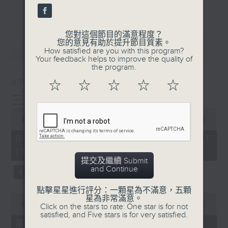
刺激遊戲，三位主持鬥到你死我活
更多...
熱門話題，等你講埋一份！
您對這個節目的滿意程度？
還有你最喜歡的靈異故事。
您的意見有助於提升節目質素。
最新
LATEST
How satisfied are you with this program?
三五成群 個個好人 陪你等放工
Your feedback helps to improve the quality of
the program.
07/08/2026
☆
☆
☆
☆
☆
三五成群
0
seconds
00:00
1:36:25
of
1
07/08/2026 - 足本 Full (HKT
hour,
15:00 - 17:00)
36
minutes,
提交及繼續 Submit
25
and Continue
seconds
點擊星星進行評分：一顆星為不滿意，五顆
0
星為非常滿意。
seconds
00:00
48:20
Click on the stars to rate: One star is for not
of
satisfied, and Five stars is for very satisfied.
48
第一部份 Part 1 (HKT 15:04 -