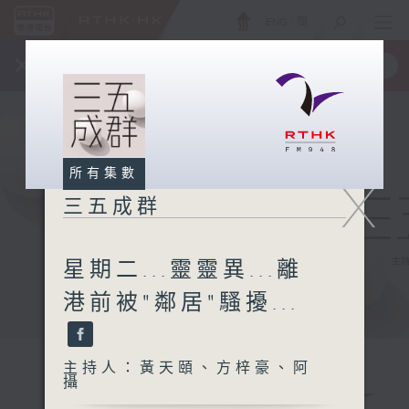
ENG
/
簡
×
全新 RTHK On The Go
取得
一手掌握 RTHK 電台、電視節目
所有集數
X
三五成群
星期二...靈靈異...離
港前被"鄰居"騷擾...
主持人：黃天頤、方梓豪、阿
攝