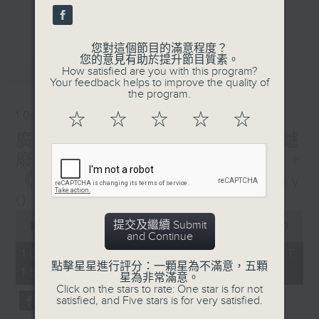
刺激遊戲，三位主持鬥到你死我活
更多...
熱門話題，等你講埋一份！
您對這個節目的滿意程度？
還有你最喜歡的靈異故事。
您的意見有助於提升節目質素。
最新
LATEST
How satisfied are you with this program?
三五成群 個個好人 陪你等放工
Your feedback helps to improve the quality of
the program.
10/08/2026
☆
☆
☆
☆
☆
廣播道大王:鎖的演變史+ 圍爐
廢噏 - 天頤 + 梓豪小小說 +
《西西柯弗斯》余常滿篇 Day
0
0
提交及繼續 Submit
seconds
00:00
1:51:59
and Continue
of
1
10/08/2026 - 足本 Full (HKT
hour,
點擊星星進行評分：一顆星為不滿意，五顆
15:04 - 17:00)
51
星為非常滿意。
minutes,
Click on the stars to rate: One star is for not
59
satisfied, and Five stars is for very satisfied.
seconds