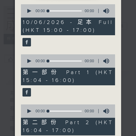
0
seconds
00:00
00:00
of
0
10/06/2026 - 足本 Full
seconds
三五成群
電台直播
(HKT 15:00 - 17:00)
所有集數
0
您喜歡這個節目嗎?
seconds
00:00
00:00
of
0
第一部份 Part 1 (HKT
seconds
簡介
GIST
15:04 - 16:00)
主持人：黃天頤、方梓豪、阿攝
最飯氣攻心的時間，最渴望放工的時間，
0
有天頤、梓豪、阿攝陪你快樂度過！
seconds
00:00
00:00
of
正所謂 快樂不知時日過。
0
第二部份 Part 2 (HKT
seconds
每日兩小時，
16:04 - 17:00)