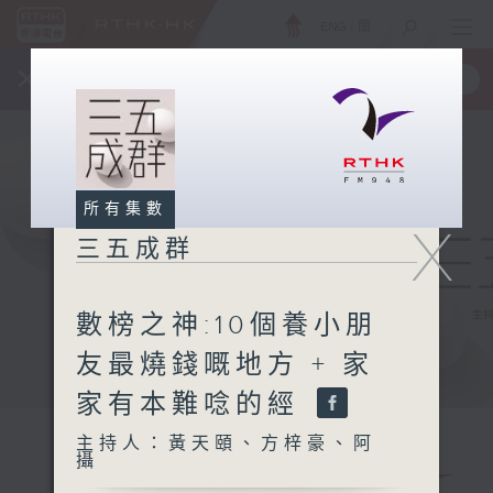
ENG
/
簡
×
全新 RTHK On The Go
取得
一手掌握 RTHK 電台、電視節目
所有集數
X
三五成群
數榜之神:10個養小朋
友最燒錢嘅地方 + 家
家有本難唸的經
主持人：黃天頤、方梓豪、阿
攝