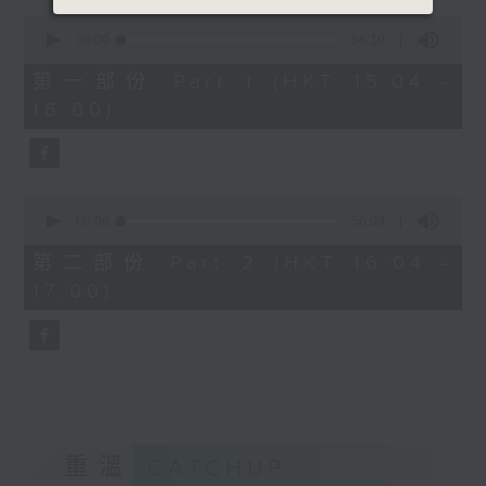
0
seconds
00:00
56:10
of
56
第一部份 Part 1 (HKT 15:04 -
minutes,
16:00)
10
seconds
0
seconds
00:00
56:09
of
56
第二部份 Part 2 (HKT 16:04 -
minutes,
17:00)
9
seconds
重溫
CATCHUP