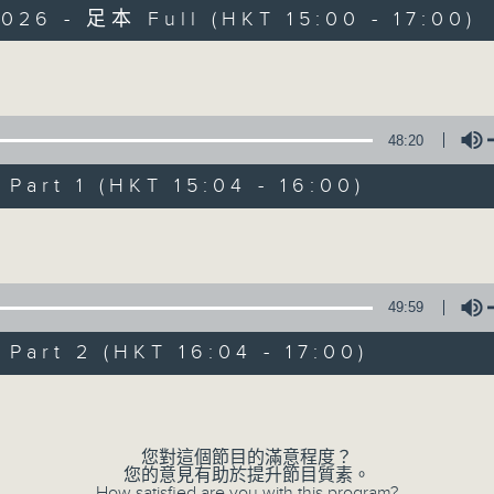
026 - 足本 Full (HKT 15:00 - 17:00)
Volume
48:20
art 1 (HKT 15:04 - 16:00)
三五成群
Volume
所有集數
49:59
您喜歡這個節目嗎?
art 2 (HKT 16:04 - 17:00)
Volume
主持人：黃天頤、方梓豪、阿攝
最飯氣攻心的時間，最渴望放工的時間，
您對這個節目的滿意程度？
您的意見有助於提升節目質素。
有天頤、梓豪、阿攝陪你快樂度過！
How satisfied are you with this program?