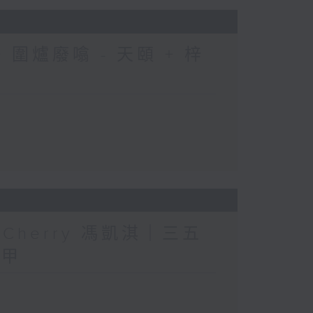
圍爐廢噏 - 天頤 + 梓
人」Cherry 馮凱淇｜三五
三甲