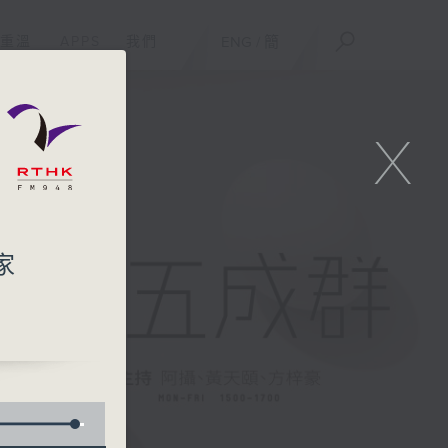
重溫
APPS
我們
ENG
/
簡
X
家