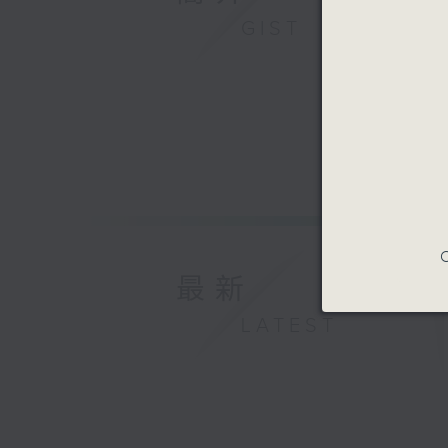
GIST
C
最新
LATEST