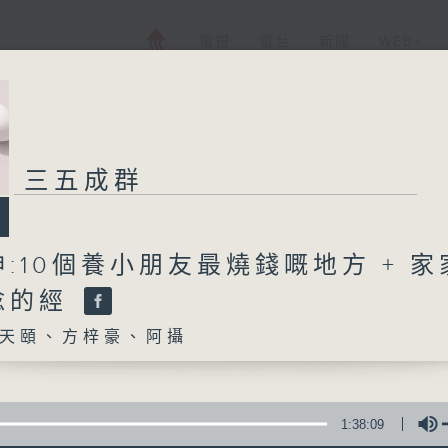
電視
電台
新聞
WEB+
三五成群
:10個養小朋友最燒錢嘅地方 + 家
唸的經
天頤、方梓豪、阿攝
1:38:09