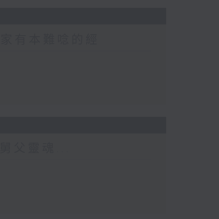
 家家有本難唸的經
舅父靈魂...