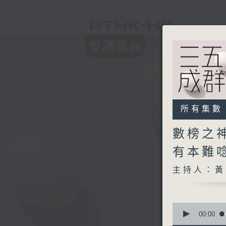
所有集數
數榜之神
有本難
主持人：黃
0
seconds
00:00
of