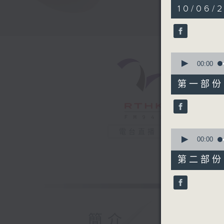
1
10/06/2
hour,
38
minutes,
9
seconds
90%
0
seconds
00:00
of
48
第一部份 P
minutes,
20
seconds
90%
0
電台直播
seconds
00:00
of
49
第二部份 P
minutes,
59
seconds
90%
簡介