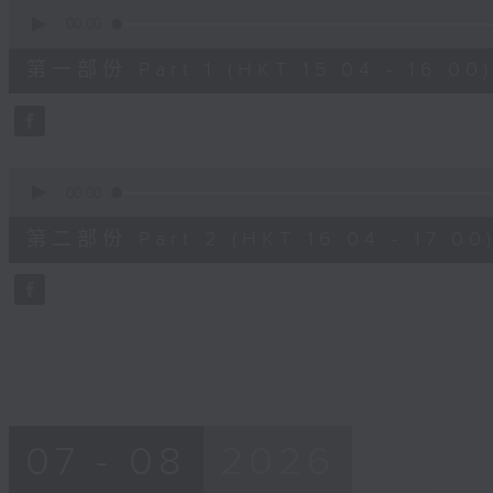
0
seconds
00:00
of
48
第一部份 Part 1 (HKT 15:04 - 16:00)
minutes,
20
seconds
Volume
90%
0
seconds
00:00
of
48
第二部份 Part 2 (HKT 16:04 - 17:00
minutes,
24
seconds
Volume
90%
07 - 08
2026