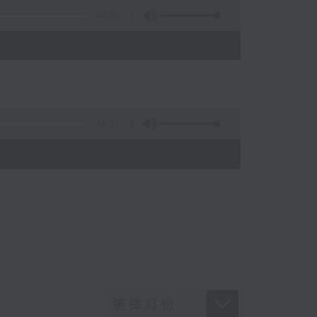
48:20
48:24
)