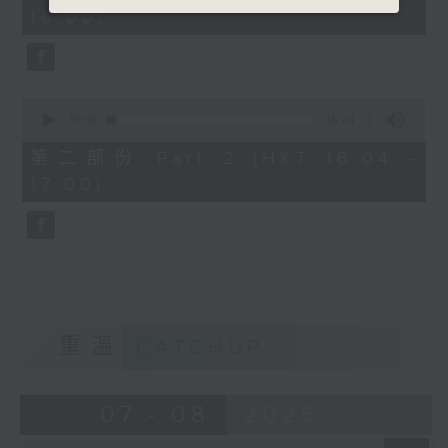
minutes,
16:00)
20
seconds
0
seconds
00:00
48:24
of
48
第二部份 Part 2 (HKT 16:04 -
minutes,
17:00)
24
seconds
重溫
CATCHUP
07 - 08
2026