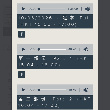
0
seconds
00:00
1:38:09
of
1
10/06/2026 - 足本 Full
hour,
三五成群
電台直播
(HKT 15:00 - 17:00)
38
minutes,
所有集數
9
seconds
0
您喜歡這個節目嗎?
seconds
00:00
48:20
of
48
第一部份 Part 1 (HKT
minutes,
簡介
GIST
15:04 - 16:00)
20
seconds
主持人：黃天頤、方梓豪、阿攝
最飯氣攻心的時間，最渴望放工的時間，
0
有天頤、梓豪、阿攝陪你快樂度過！
seconds
00:00
49:59
of
正所謂 快樂不知時日過。
49
第二部份 Part 2 (HKT
minutes,
每日兩小時，
16:04 - 17:00)
59
seconds