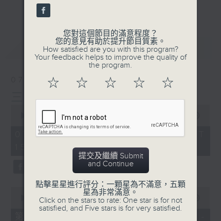
刺激遊戲，三位主持鬥到你死我活
更多...
熱門話題，等你講埋一份！
您對這個節目的滿意程度？
還有你最喜歡的靈異故事。
您的意見有助於提升節目質素。
最新
LATEST
How satisfied are you with this program?
三五成群 個個好人 陪你等放工
Your feedback helps to improve the quality of
the program.
07/08/2026
☆
☆
☆
☆
☆
三五成群
0
seconds
00:00
1:36:25
of
1
07/08/2026 - 足本 Full (HKT
hour,
15:00 - 17:00)
36
minutes,
提交及繼續 Submit
25
and Continue
seconds
點擊星星進行評分：一顆星為不滿意，五顆
0
星為非常滿意。
seconds
00:00
48:20
Click on the stars to rate: One star is for not
of
satisfied, and Five stars is for very satisfied.
48
第一部份 Part 1 (HKT 15:04 -