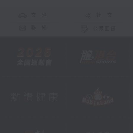
交 通
社 交
聯 絡
公眾回饋