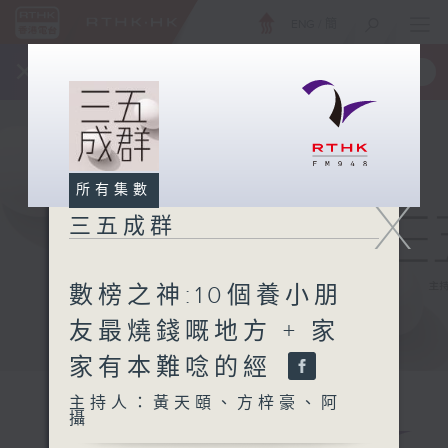
ENG
/
簡
×
全新 RTHK On The Go
取得
一手掌握 RTHK 電台、電視節目
所有集數
X
三五成群
數榜之神:10個養小朋
友最燒錢嘅地方 + 家
家有本難唸的經
主持人：黃天頤、方梓豪、阿
攝