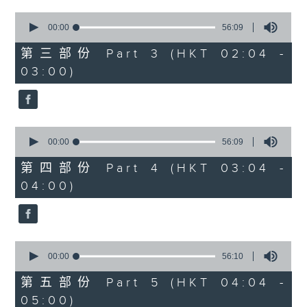
0
seconds
00:00
56:09
of
56
第三部份 Part 3 (HKT 02:04 -
minutes,
03:00)
9
seconds
0
seconds
00:00
56:09
of
56
第四部份 Part 4 (HKT 03:04 -
minutes,
04:00)
9
seconds
0
seconds
00:00
56:10
of
56
第五部份 Part 5 (HKT 04:04 -
minutes,
05:00)
10