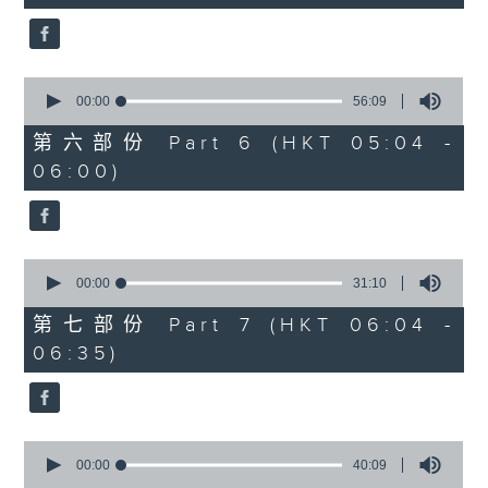
seconds
0
seconds
00:00
56:09
of
56
第六部份 Part 6 (HKT 05:04 -
minutes,
06:00)
9
seconds
0
seconds
00:00
31:10
of
31
第七部份 Part 7 (HKT 06:04 -
minutes,
06:35)
10
seconds
0
seconds
00:00
40:09
of