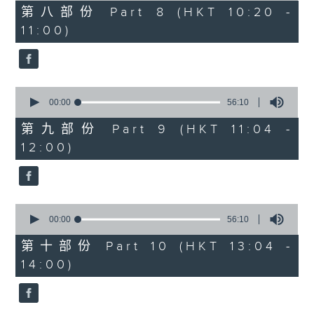
40
第八部份 Part 8 (HKT 10:20 -
minutes,
11:00)
9
seconds
0
seconds
00:00
56:10
of
56
第九部份 Part 9 (HKT 11:04 -
minutes,
12:00)
10
seconds
0
seconds
00:00
56:10
of
56
第十部份 Part 10 (HKT 13:04 -
minutes,
14:00)
10
seconds