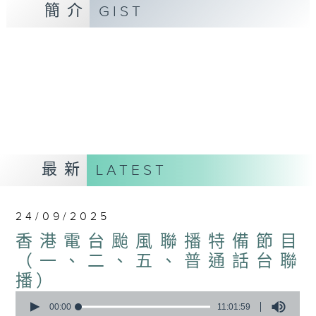
簡介
GIST
最新
LATEST
24/09/2025
香港電台颱風聯播特備節目
（一、二、五、普通話台聯
播）
0
seconds
00:00
11:01:59