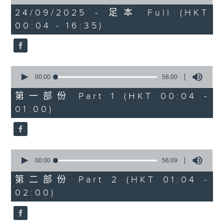
of
11
24/09/2025 - 足本 Full (HKT
hours,
00:04 - 16:35)
1
minute,
59
seconds
0
seconds
00:00
56:00
of
56
第一部份 Part 1 (HKT 00:04 -
minutes,
01:00)
0
seconds
0
seconds
00:00
56:09
of
56
第二部份 Part 2 (HKT 01:04 -
minutes,
02:00)
9
seconds