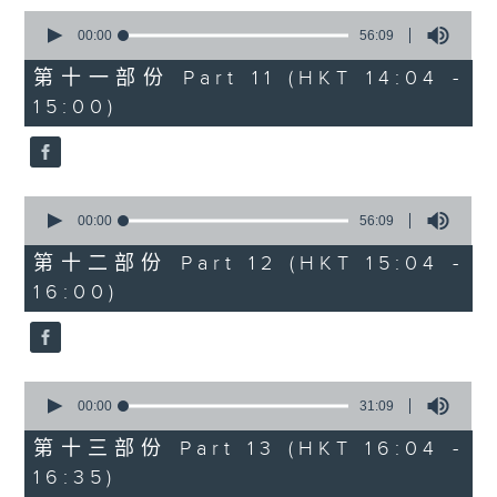
0
seconds
00:00
56:09
of
56
第十一部份 Part 11 (HKT 14:04 -
minutes,
15:00)
9
seconds
0
seconds
00:00
56:09
of
56
第十二部份 Part 12 (HKT 15:04 -
minutes,
16:00)
9
seconds
0
seconds
00:00
31:09
of
31
第十三部份 Part 13 (HKT 16:04 -
minutes,
16:35)
9
seconds