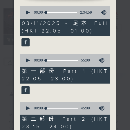
0
seconds
After Hours
00:00
2:34:59
of
with Michael
2
03/11/2025 - 足本 Full
hours,
Lance
電台直播
(HKT 22:05 - 01:00)
34
minutes,
聯絡
59
所有集數
seconds
0
seconds
00:00
55:00
您喜歡這個節目嗎?
of
55
第一部份 Part 1 (HKT
minutes,
22:05 - 23:00)
簡介
GIST
0
seconds
主持人：Michael Lance
0
seconds
00:00
45:09
of
Michael Lance takes you on night-
45
第二部份 Part 2 (HKT
minutes,
time journey back to the classic
23:15 - 24:00)
9
'smooth FM' sounds of radio days