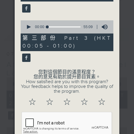
seconds
gone by. Join him every weekday
更多...
evening from 10.05 until 1 the
next morning for
After Hours with
0
seconds
00:00
55:09
Michael Lance.
Listen to the
of
最新
LATEST
soulful melodies of R&B, soft rock
55
第三部份 Part 3 (HKT
minutes,
ballads that defined a generation,
00:05 - 01:00)
9
iconic anthems, and the pop hits
seconds
07/08/2026
that keep our hearts beating in
After Hours with Michael
rhythm. Rediscover your favorites
and uncover hidden gems, as
Lance
您對這個節目的滿意程度？
您的意見有助於提升節目質素。
'After Hours' gives you the
0
How satisfied are you with this program?
seconds
00:00
2:35:00
perfect soundtrack to your late-
Your feedback helps to improve the quality of
of
the program.
night adventures.
2
07/08/2026 - 足本 Full (HKT
hours,
☆
☆
☆
☆
☆
22:05 - 01:00)
35
So, whether you’re sliding into
minutes,
0
your comfy chair, grabbing the
seconds
wheel, or surrendering to the
magic of the night, tune in to
0