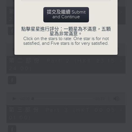
seconds
00:00
55:10
After Hours with Michael Lance
.
of
55
第一部份 Part 1 (HKT 22:05 -
提交及繼續 Submit
minutes,
Weekdays 10:05pm to 1am - On Air
and Continue
23:00)
10
- Online - On Radio 3
seconds
點擊星星進行評分：一顆星為不滿意，五顆
星為非常滿意。
Click on the stars to rate: One star is for not
satisfied, and Five stars is for very satisfied.
0
seconds
00:00
45:20
of
45
第二部份 Part 2 (HKT 23:15 -
minutes,
24:00)
20
seconds
0
seconds
00:00
55:10
of
55
第三部份 Part 3 (HKT 00:05 -
minutes,
01:00)
10
seconds