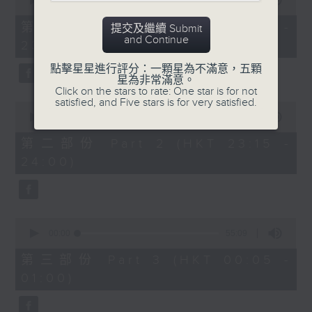
seconds
00:00
55:00
After Hours with Michael Lance
.
of
55
第一部份 Part 1 (HKT 22:05 -
提交及繼續 Submit
minutes,
Weekdays 10:05pm to 1am - On Air
and Continue
23:00)
0
- Online - On Radio 3
seconds
點擊星星進行評分：一顆星為不滿意，五顆
星為非常滿意。
Click on the stars to rate: One star is for not
satisfied, and Five stars is for very satisfied.
0
seconds
00:00
45:10
of
45
第二部份 Part 2 (HKT 23:15 -
minutes,
24:00)
10
seconds
0
seconds
00:00
55:09
of
55
第三部份 Part 3 (HKT 00:05 -
minutes,
01:00)
9
seconds