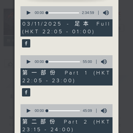
0
seconds
After Hours
00:00
2:34:59
of
with Michael
2
03/11/2025 - 足本 Full
hours,
Lance
電台直播
(HKT 22:05 - 01:00)
34
minutes,
聯絡
59
所有集數
seconds
0
seconds
00:00
55:00
您喜歡這個節目嗎?
of
55
第一部份 Part 1 (HKT
minutes,
22:05 - 23:00)
簡介
GIST
0
seconds
主持人：Michael Lance
0
seconds
00:00
45:09
of
Michael Lance takes you on night-
45
第二部份 Part 2 (HKT
minutes,
time journey back to the classic
23:15 - 24:00)
9
'smooth FM' sounds of radio days