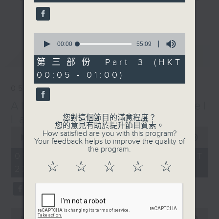
seconds
gone by. Join him every weekday
更多...
evening from 10.05 until 1 the
next morning for
After Hours with
0
seconds
00:00
55:09
Michael Lance.
Listen to the
of
最新
LATEST
soulful melodies of R&B, soft rock
55
第三部份 Part 3 (HKT
minutes,
ballads that defined a generation,
00:05 - 01:00)
9
iconic anthems, and the pop hits
seconds
05/08/2026
that keep our hearts beating in
After Hours with Michael
rhythm. Rediscover your favorites
and uncover hidden gems, as
Lance
您對這個節目的滿意程度？
您的意見有助於提升節目質素。
'After Hours' gives you the
0
How satisfied are you with this program?
seconds
00:00
2:34:59
perfect soundtrack to your late-
Your feedback helps to improve the quality of
of
the program.
night adventures.
2
05/08/2026 - 足本 Full (HKT
hours,
☆
☆
☆
☆
☆
22:05 - 01:00)
34
So, whether you’re sliding into
minutes,
59
your comfy chair, grabbing the
seconds
wheel, or surrendering to the
magic of the night, tune in to
0