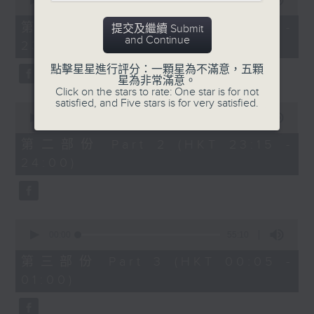
seconds
00:00
55:10
After Hours with Michael Lance
.
of
55
第一部份 Part 1 (HKT 22:05 -
提交及繼續 Submit
minutes,
Weekdays 10:05pm to 1am - On Air
and Continue
23:00)
10
- Online - On Radio 3
seconds
點擊星星進行評分：一顆星為不滿意，五顆
星為非常滿意。
Click on the stars to rate: One star is for not
satisfied, and Five stars is for very satisfied.
0
seconds
00:00
45:20
of
45
第二部份 Part 2 (HKT 23:15 -
minutes,
24:00)
20
seconds
0
seconds
00:00
55:10
of
55
第三部份 Part 3 (HKT 00:05 -
minutes,
01:00)
10
seconds