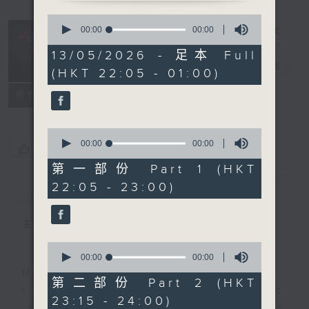
0
seconds
After Hours
00:00
00:00
of
with Michael
0
13/05/2026 - 足本 Full
seconds
Lance
電台直播
(HKT 22:05 - 01:00)
聯絡
所有集數
0
seconds
00:00
00:00
您喜歡這個節目嗎?
of
0
第一部份 Part 1 (HKT
seconds
22:05 - 23:00)
簡介
GIST
主持人：Michael Lance
0
seconds
00:00
00:00
of
Michael Lance takes you on night-
0
第二部份 Part 2 (HKT
seconds
time journey back to the classic
23:15 - 24:00)
'smooth FM' sounds of radio days