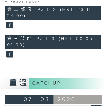
Michael Lance
.
第二部份 Part 2 (HKT 23:15 -
Weekdays 10:05pm to 1am - On Air -
24:00)
Online - On Radio 3
第三部份 Part 3 (HKT 00:05 -
01:00)
重溫
CATCHUP
07 - 08
2026