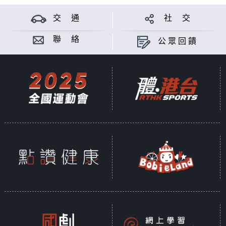
交 通
社 交
聯 絡
公眾回饋