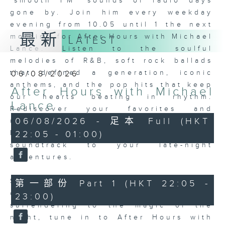
'smooth FM' sounds of radio days
gone by. Join him every weekday
evening from 10.05 until 1 the next
最新
morning for
After Hours with Michael
LATEST
Lance.
Listen to the soulful
melodies of R&B, soft rock ballads
that defined a generation, iconic
06/08/2026
anthems, and the pop hits that keep
After Hours with Michael
our hearts beating in rhythm.
Lance
Rediscover your favorites and
06/08/2026 - 足本 Full (HKT
uncover hidden gems, as 'After
Hours' gives you the perfect
22:05 - 01:00)
soundtrack to your late-night
adventures.
So, whether you’re sliding into your
第一部份 Part 1 (HKT 22:05 -
comfy chair, grabbing the wheel, or
23:00)
surrendering to the magic of the
night, tune in to
After Hours with