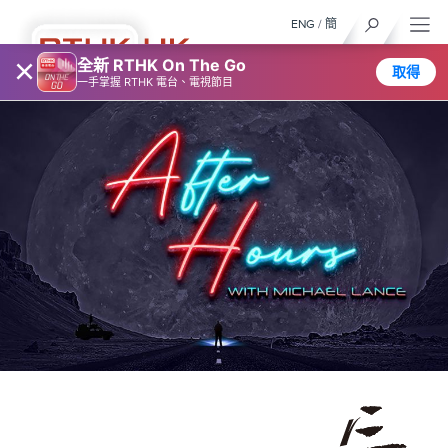
ENG
/
簡
×
全新 RTHK On The Go
取得
一手掌握 RTHK 電台、電視節目