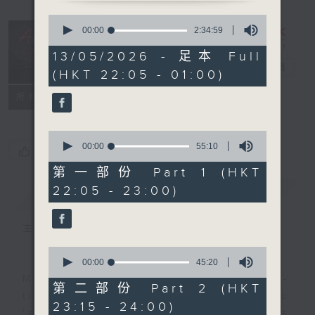
0
seconds
After Hours
00:00
2:34:59
of
with Michael
2
13/05/2026 - 足本 Full
hours,
Lance
電台直播
(HKT 22:05 - 01:00)
34
minutes,
聯絡
59
所有集數
seconds
0
seconds
00:00
55:10
您喜歡這個節目嗎?
of
55
第一部份 Part 1 (HKT
minutes,
22:05 - 23:00)
簡介
GIST
10
seconds
主持人：Michael Lance
0
seconds
00:00
45:20
of
Michael Lance takes you on night-
45
第二部份 Part 2 (HKT
minutes,
time journey back to the classic
23:15 - 24:00)
20
'smooth FM' sounds of radio days