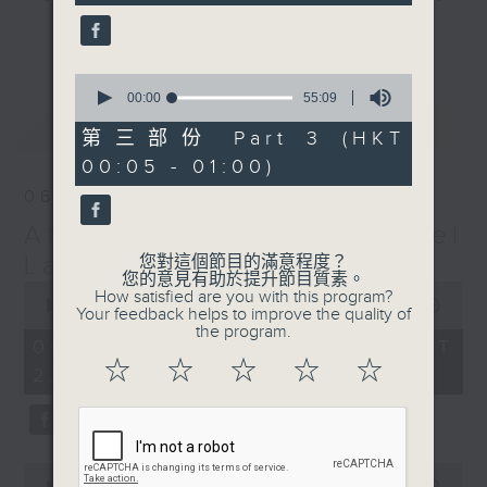
seconds
gone by. Join him every weekday
更多...
evening from 10.05 until 1 the
next morning for
After Hours with
0
seconds
00:00
55:09
Michael Lance.
Listen to the
of
最新
LATEST
soulful melodies of R&B, soft rock
55
第三部份 Part 3 (HKT
minutes,
ballads that defined a generation,
00:05 - 01:00)
9
iconic anthems, and the pop hits
seconds
06/08/2026
that keep our hearts beating in
After Hours with Michael
rhythm. Rediscover your favorites
and uncover hidden gems, as
Lance
您對這個節目的滿意程度？
您的意見有助於提升節目質素。
'After Hours' gives you the
0
How satisfied are you with this program?
seconds
00:00
2:34:59
perfect soundtrack to your late-
Your feedback helps to improve the quality of
of
the program.
night adventures.
2
06/08/2026 - 足本 Full (HKT
hours,
☆
☆
☆
☆
☆
22:05 - 01:00)
34
So, whether you’re sliding into
minutes,
59
your comfy chair, grabbing the
seconds
wheel, or surrendering to the
magic of the night, tune in to
0