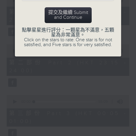
seconds
00:00
55:00
After Hours with Michael Lance
.
of
55
第一部份 Part 1 (HKT 22:05 -
提交及繼續 Submit
minutes,
Weekdays 10:05pm to 1am - On Air
and Continue
23:00)
0
- Online - On Radio 3
seconds
點擊星星進行評分：一顆星為不滿意，五顆
星為非常滿意。
Click on the stars to rate: One star is for not
satisfied, and Five stars is for very satisfied.
0
seconds
00:00
45:10
of
45
第二部份 Part 2 (HKT 23:15 -
minutes,
24:00)
10
seconds
0
seconds
00:00
55:09
of
55
第三部份 Part 3 (HKT 00:05 -
minutes,
01:00)
9
seconds