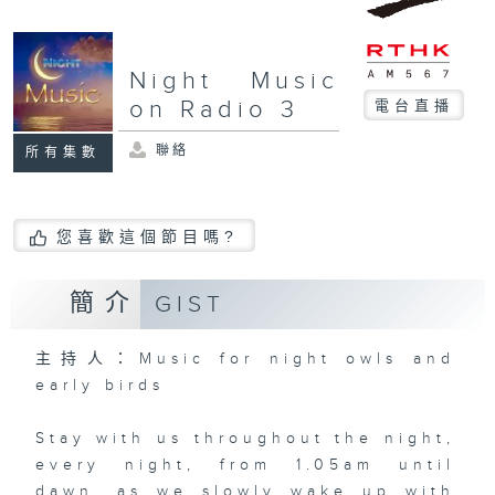
Night Music
on Radio 3
電台直播
聯絡
所有集數
您喜歡這個節目嗎?
簡介
GIST
主持人：Music for night owls and
early birds
Stay with us throughout the night,
every night, from 1.05am until
dawn, as we slowly wake up with