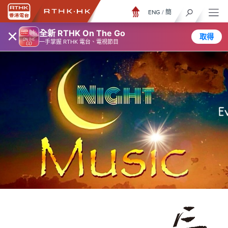
ENG
/
簡
×
全新 RTHK On The Go
取得
一手掌握 RTHK 電台、電視節目