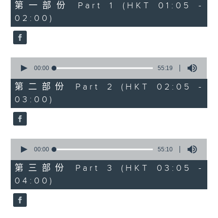
55
第一部份 Part 1 (HKT 01:05 -
minutes,
02:00)
10
seconds
0
seconds
00:00
55:19
of
55
第二部份 Part 2 (HKT 02:05 -
minutes,
03:00)
19
seconds
0
seconds
00:00
55:10
of
55
第三部份 Part 3 (HKT 03:05 -
minutes,
04:00)
10
seconds