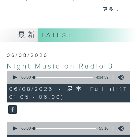
you. Enjoy the non-stop mellow
更多...
side of the 70s to the 90s at
first, with some legendary ballads
and soft rock hits, which gently
最新
LATEST
grow in pace, moving you towards
the 2000s and a perfect morning
mix
06/08/2026
Night Music on Radio 3
Seven days a week from 1.05am...
0
only on Radio 3
seconds
00:00
4:34:59
of
4
06/08/2026 - 足本 Full (HKT
hours,
01:05 - 06:00)
34
minutes,
59
seconds
0
seconds
00:00
55:10
of