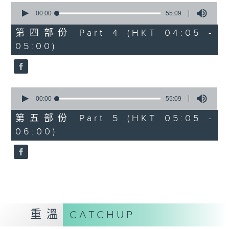
0
seconds
00:00
55:09
of
55
第四部份 Part 4 (HKT 04:05 -
minutes,
05:00)
9
seconds
0
seconds
00:00
55:09
of
55
第五部份 Part 5 (HKT 05:05 -
minutes,
06:00)
9
seconds
重溫
CATCHUP