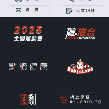
聯 絡
公眾回饋