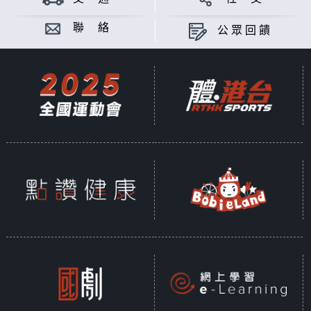
聯 絡
公眾回饋