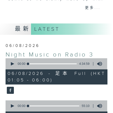
you. Enjoy the non-stop mellow
更多...
side of the 70s to the 90s at
first, with some legendary ballads
and soft rock hits, which gently
最新
LATEST
grow in pace, moving you towards
the 2000s and a perfect morning
mix
06/08/2026
Night Music on Radio 3
Seven days a week from 1.05am...
0
only on Radio 3
seconds
00:00
4:34:59
of
4
06/08/2026 - 足本 Full (HKT
hours,
01:05 - 06:00)
34
minutes,
59
seconds
0
seconds
00:00
55:10
of