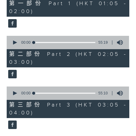
55
第一部份 Part 1 (HKT 01:05 -
minutes,
02:00)
10
seconds
0
seconds
00:00
55:19
of
55
第二部份 Part 2 (HKT 02:05 -
minutes,
03:00)
19
seconds
0
seconds
00:00
55:10
of
55
第三部份 Part 3 (HKT 03:05 -
minutes,
04:00)
10
seconds