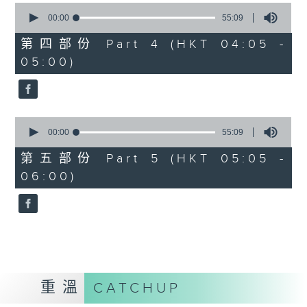
0
seconds
00:00
55:09
of
55
第四部份 Part 4 (HKT 04:05 -
minutes,
05:00)
9
seconds
0
seconds
00:00
55:09
of
55
第五部份 Part 5 (HKT 05:05 -
minutes,
06:00)
9
seconds
重溫
CATCHUP