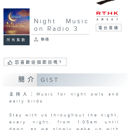
Night Music
on Radio 3
電台直播
聯絡
所有集數
您喜歡這個節目嗎?
簡介
GIST
主持人：Music for night owls and
early birds
Stay with us throughout the night,
every night, from 1.05am until
dawn, as we slowly wake up with