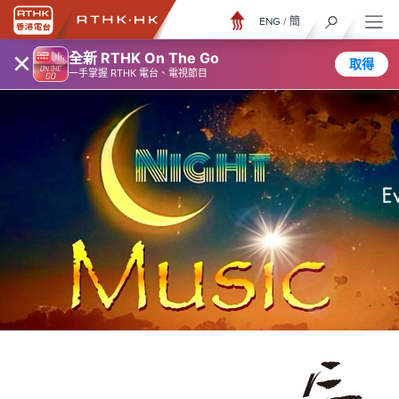
ENG
/
簡
×
全新 RTHK On The Go
取得
一手掌握 RTHK 電台、電視節目