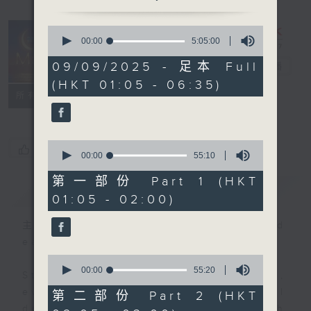
0
seconds
00:00
5:05:00
Night Music
of
5
09/09/2025 - 足本 Full
on Radio 3
電台直播
hours,
(HKT 01:05 - 06:35)
5
聯絡
minutes,
所有集數
0
seconds
0
您喜歡這個節目嗎?
seconds
00:00
55:10
of
55
第一部份 Part 1 (HKT
簡介
GIST
minutes,
01:05 - 02:00)
10
seconds
主持人：Music for night owls and
early birds
0
seconds
00:00
55:20
Stay with us throughout the night,
of
55
every night, from 1.05am until
第二部份 Part 2 (HKT
minutes,
dawn, as we slowly wake up with