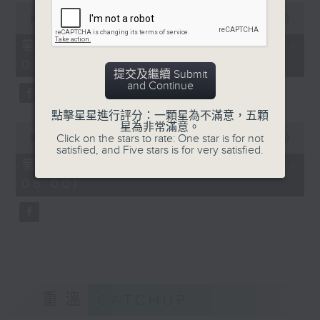
0
seconds
00:00
55:19
of
55
第四部份 Part 4 (HKT 04:05 -
minutes,
05:00)
19
提交及繼續 Submit
seconds
and Continue
點擊星星進行評分：一顆星為不滿意，五顆
0
星為非常滿意。
seconds
Click on the stars to rate: One star is for not
00:00
55:09
of
satisfied, and Five stars is for very satisfied.
55
第五部份 Part 5 (HKT 05:05 -
minutes,
06:00)
9
seconds
重溫
CATCHUP