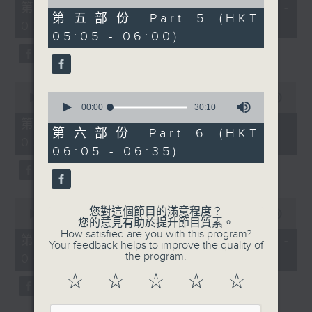
55
of
第一部份 Part 1 (HKT 01:05 -
minutes,
55
第五部份 Part 5 (HKT
02:00)
10
minutes,
05:05 - 06:00)
seconds
9
seconds
0
0
seconds
00:00
55:19
seconds
00:00
30:10
of
of
55
第二部份 Part 2 (HKT 02:05 -
30
minutes,
第六部份 Part 6 (HKT
03:00)
minutes,
19
06:05 - 06:35)
10
seconds
seconds
0
您對這個節目的滿意程度？
seconds
00:00
55:19
您的意見有助於提升節目質素。
of
How satisfied are you with this program?
55
第三部份 Part 3 (HKT 03:05 -
Your feedback helps to improve the quality of
minutes,
the program.
04:00)
19
seconds
☆
☆
☆
☆
☆