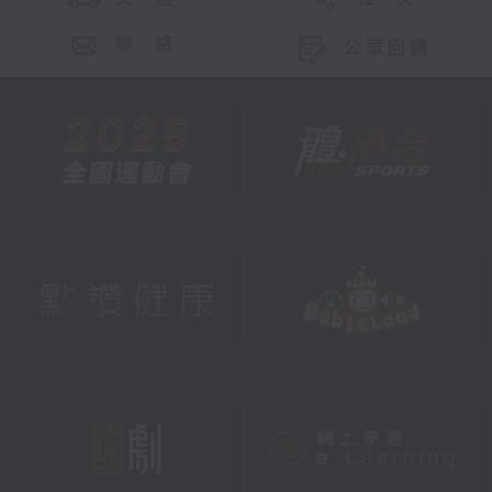
聯 絡
公眾回饋