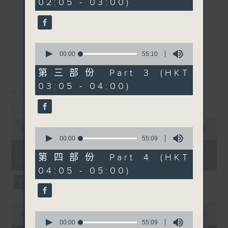
02:05 - 03:00)
20
seconds
you. Enjoy the non-stop mellow
更多...
side of the 70s to the 90s at
first, with some legendary ballads
0
and soft rock hits, which gently
seconds
00:00
55:10
最新
LATEST
grow in pace, moving you towards
of
55
the 2000s and a perfect morning
第三部份 Part 3 (HKT
minutes,
mix
03:05 - 04:00)
10
07/08/2026
seconds
Night Music on Radio 3
Seven days a week from 1.05am...
0
only on Radio 3
seconds
00:00
4:34:59
0
of
seconds
00:00
55:09
4
of
07/08/2026 - 足本 Full (HKT
hours,
55
第四部份 Part 4 (HKT
01:05 - 06:00)
34
minutes,
04:05 - 05:00)
minutes,
9
59
seconds
seconds
0
seconds
0
00:00
55:10
of
seconds
00:00
55:09