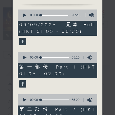
0
seconds
00:00
5:05:00
Night Music
of
5
09/09/2025 - 足本 Full
on Radio 3
電台直播
hours,
(HKT 01:05 - 06:35)
5
聯絡
minutes,
所有集數
0
seconds
0
您喜歡這個節目嗎?
seconds
00:00
55:10
of
55
第一部份 Part 1 (HKT
簡介
GIST
minutes,
01:05 - 02:00)
10
seconds
主持人：Music for night owls and
early birds
0
seconds
00:00
55:20
Stay with us throughout the night,
of
55
every night, from 1.05am until
第二部份 Part 2 (HKT
minutes,
dawn, as we slowly wake up with