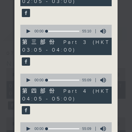
02:05 - 03:00)
20
seconds
you. Enjoy the non-stop mellow
更多...
side of the 70s to the 90s at
first, with some legendary ballads
0
and soft rock hits, which gently
seconds
00:00
55:10
最新
LATEST
grow in pace, moving you towards
of
55
the 2000s and a perfect morning
第三部份 Part 3 (HKT
minutes,
mix
03:05 - 04:00)
10
07/08/2026
seconds
Night Music on Radio 3
Seven days a week from 1.05am...
0
only on Radio 3
seconds
00:00
4:34:59
0
of
seconds
00:00
55:09
4
of
07/08/2026 - 足本 Full (HKT
hours,
55
第四部份 Part 4 (HKT
01:05 - 06:00)
34
minutes,
04:05 - 05:00)
minutes,
9
59
seconds
seconds
0
seconds
0
00:00
55:10
of
seconds
00:00
55:09