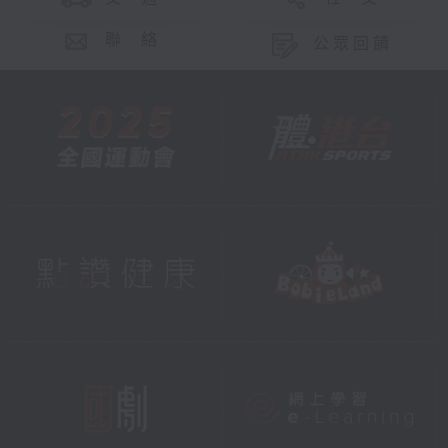
聯 絡
公眾回饋