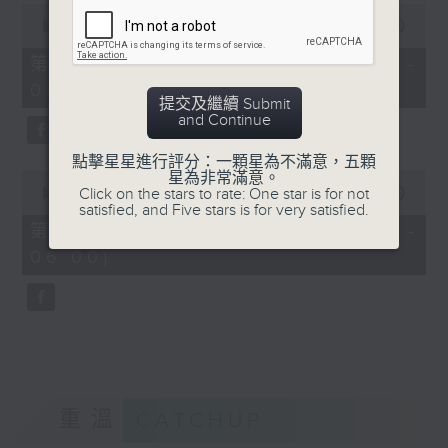
0
seconds
00:00
55:19
of
55
第四部份 Part 4 (HKT 04:05 -
minutes,
05:00)
19
提交及繼續 Submit
seconds
and Continue
點擊星星進行評分：一顆星為不滿意，五顆
0
星為非常滿意。
seconds
Click on the stars to rate: One star is for not
00:00
55:09
of
satisfied, and Five stars is for very satisfied.
55
第五部份 Part 5 (HKT 05:05 -
minutes,
06:00)
9
seconds
重溫
CATCHUP