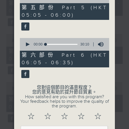
55
of
第一部份 Part 1 (HKT 01:05 -
minutes,
55
第五部份 Part 5 (HKT
02:00)
10
minutes,
05:05 - 06:00)
seconds
9
seconds
0
0
seconds
00:00
55:19
seconds
00:00
30:10
of
of
55
第二部份 Part 2 (HKT 02:05 -
30
minutes,
第六部份 Part 6 (HKT
03:00)
minutes,
19
06:05 - 06:35)
10
seconds
seconds
0
您對這個節目的滿意程度？
seconds
00:00
55:19
您的意見有助於提升節目質素。
of
How satisfied are you with this program?
55
第三部份 Part 3 (HKT 03:05 -
Your feedback helps to improve the quality of
minutes,
the program.
04:00)
19
seconds
☆
☆
☆
☆
☆