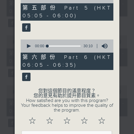
55
of
第一部份 Part 1 (HKT 01:05 -
minutes,
55
第五部份 Part 5 (HKT
02:00)
10
minutes,
05:05 - 06:00)
seconds
9
seconds
0
0
seconds
00:00
55:19
seconds
00:00
30:10
of
of
55
第二部份 Part 2 (HKT 02:05 -
30
minutes,
第六部份 Part 6 (HKT
03:00)
minutes,
19
06:05 - 06:35)
10
seconds
seconds
0
您對這個節目的滿意程度？
seconds
00:00
55:19
您的意見有助於提升節目質素。
of
How satisfied are you with this program?
55
第三部份 Part 3 (HKT 03:05 -
Your feedback helps to improve the quality of
minutes,
the program.
04:00)
19
seconds
☆
☆
☆
☆
☆