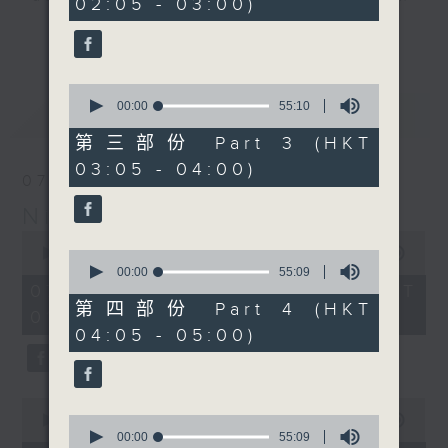
02:05 - 03:00)
20
seconds
you. Enjoy the non-stop mellow
更多...
side of the 70s to the 90s at
first, with some legendary ballads
0
and soft rock hits, which gently
seconds
00:00
55:10
最新
LATEST
grow in pace, moving you towards
of
55
the 2000s and a perfect morning
第三部份 Part 3 (HKT
minutes,
mix
03:05 - 04:00)
10
07/08/2026
seconds
Night Music on Radio 3
Seven days a week from 1.05am...
0
only on Radio 3
seconds
00:00
4:34:59
0
of
seconds
00:00
55:09
4
of
07/08/2026 - 足本 Full (HKT
hours,
55
第四部份 Part 4 (HKT
01:05 - 06:00)
34
minutes,
04:05 - 05:00)
minutes,
9
59
seconds
seconds
0
seconds
0
00:00
55:10
of
seconds
00:00
55:09