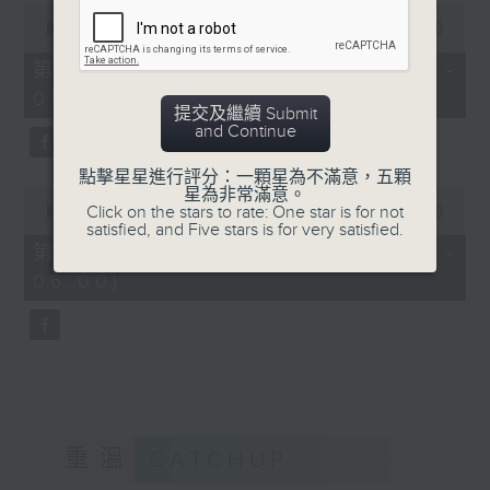
0
seconds
00:00
55:19
of
55
第四部份 Part 4 (HKT 04:05 -
minutes,
05:00)
19
提交及繼續 Submit
seconds
and Continue
點擊星星進行評分：一顆星為不滿意，五顆
0
星為非常滿意。
seconds
Click on the stars to rate: One star is for not
00:00
55:09
of
satisfied, and Five stars is for very satisfied.
55
第五部份 Part 5 (HKT 05:05 -
minutes,
06:00)
9
seconds
重溫
CATCHUP