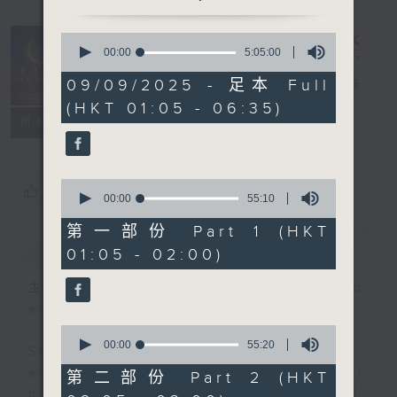
0
seconds
00:00
5:05:00
Night Music
of
5
09/09/2025 - 足本 Full
on Radio 3
電台直播
hours,
(HKT 01:05 - 06:35)
5
聯絡
minutes,
所有集數
0
seconds
0
您喜歡這個節目嗎?
seconds
00:00
55:10
of
55
第一部份 Part 1 (HKT
簡介
GIST
minutes,
01:05 - 02:00)
10
seconds
主持人：Music for night owls and
early birds
0
seconds
00:00
55:20
Stay with us throughout the night,
of
55
every night, from 1.05am until
第二部份 Part 2 (HKT
minutes,
dawn, as we slowly wake up with