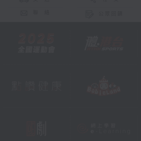
聯 絡
公眾回饋