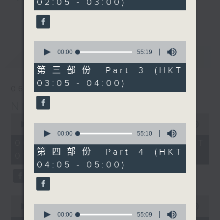
02:05 - 03:00)
9
seconds
you. Enjoy the non-stop mellow
更多...
side of the 70s to the 90s at
first, with some legendary ballads
0
and soft rock hits, which gently
seconds
00:00
55:19
最新
LATEST
grow in pace, moving you towards
of
55
the 2000s and a perfect morning
第三部份 Part 3 (HKT
minutes,
mix
03:05 - 04:00)
19
06/08/2026
seconds
Night Music on Radio 3
Seven days a week from 1.05am...
0
only on Radio 3
seconds
00:00
4:34:59
0
of
seconds
00:00
55:10
4
of
06/08/2026 - 足本 Full (HKT
hours,
55
第四部份 Part 4 (HKT
01:05 - 06:00)
34
minutes,
04:05 - 05:00)
minutes,
10
59
seconds
seconds
0
seconds
0
00:00
55:10
of
seconds
00:00
55:09