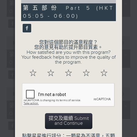
55
of
第一部份 Part 1 (HKT 01:05 -
minutes,
55
第五部份 Part 5 (HKT
02:00)
10
minutes,
05:05 - 06:00)
seconds
9
seconds
0
您對這個節目的滿意程度？
seconds
00:00
55:19
您的意見有助於提升節目質素。
of
How satisfied are you with this program?
55
第二部份 Part 2 (HKT 02:05 -
Your feedback helps to improve the quality of
minutes,
03:00)
the program.
19
seconds
☆
☆
☆
☆
☆
0
seconds
00:00
55:10
of
55
第三部份 Part 3 (HKT 03:05 -
minutes,
04:00)
10
提交及繼續 Submit
seconds
and Continue
點擊星星進行評分：一顆星為不滿意，五顆