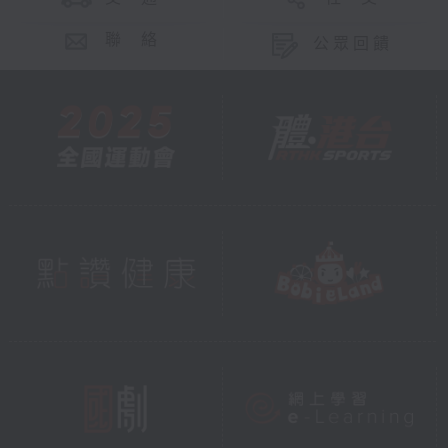
聯 絡
公眾回饋