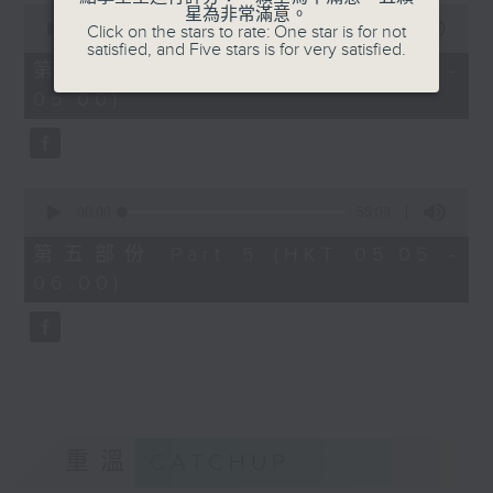
0
星為非常滿意。
seconds
00:00
55:09
Click on the stars to rate: One star is for not
of
satisfied, and Five stars is for very satisfied.
55
第四部份 Part 4 (HKT 04:05 -
minutes,
05:00)
9
seconds
0
seconds
00:00
55:09
of
55
第五部份 Part 5 (HKT 05:05 -
minutes,
06:00)
9
seconds
重溫
CATCHUP