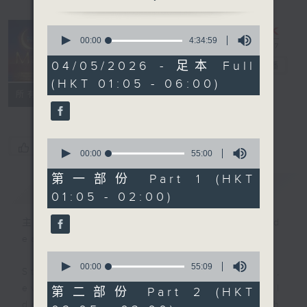
0
seconds
00:00
4:34:59
Night Music
of
4
04/05/2026 - 足本 Full
on Radio 3
電台直播
hours,
(HKT 01:05 - 06:00)
34
聯絡
minutes,
所有集數
59
seconds
0
您喜歡這個節目嗎?
seconds
00:00
55:00
of
55
第一部份 Part 1 (HKT
簡介
GIST
minutes,
01:05 - 02:00)
0
seconds
主持人：Music for night owls and
early birds
0
seconds
00:00
55:09
Stay with us throughout the night,
of
55
every night, from 1.05am until
第二部份 Part 2 (HKT
minutes,
dawn, as we slowly wake up with