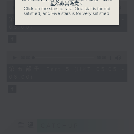
0
星為非常滿意。
seconds
00:00
55:09
Click on the stars to rate: One star is for not
of
satisfied, and Five stars is for very satisfied.
55
第四部份 Part 4 (HKT 04:05 -
minutes,
05:00)
9
seconds
0
seconds
00:00
55:09
of
55
第五部份 Part 5 (HKT 05:05 -
minutes,
06:00)
9
seconds
重溫
CATCHUP