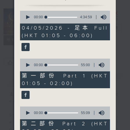
0
seconds
00:00
4:34:59
Night Music
of
4
04/05/2026 - 足本 Full
on Radio 3
電台直播
hours,
(HKT 01:05 - 06:00)
34
聯絡
minutes,
所有集數
59
seconds
0
您喜歡這個節目嗎?
seconds
00:00
55:00
of
55
第一部份 Part 1 (HKT
簡介
GIST
minutes,
01:05 - 02:00)
0
seconds
主持人：Music for night owls and
early birds
0
seconds
00:00
55:09
Stay with us throughout the night,
of
55
every night, from 1.05am until
第二部份 Part 2 (HKT
minutes,
dawn, as we slowly wake up with