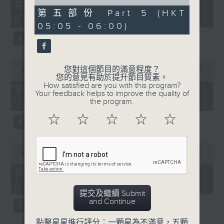
55
of
第一部份 Part 1 (HKT 01:05 -
minutes,
55
第五部份 Part 5 (HKT
02:00)
10
minutes,
05:05 - 06:00)
seconds
9
seconds
0
您對這個節目的滿意程度？
seconds
00:00
55:19
您的意見有助於提升節目質素。
of
How satisfied are you with this program?
55
第二部份 Part 2 (HKT 02:05 -
Your feedback helps to improve the quality of
minutes,
03:00)
the program.
19
seconds
☆
☆
☆
☆
☆
0
seconds
00:00
55:10
of
55
第三部份 Part 3 (HKT 03:05 -
minutes,
04:00)
10
提交及繼續 Submit
seconds
and Continue
點擊星星進行評分：一顆星為不滿意，五顆