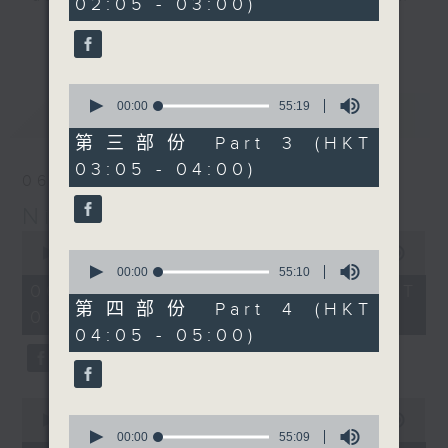
02:05 - 03:00)
9
seconds
you. Enjoy the non-stop mellow
更多...
side of the 70s to the 90s at
first, with some legendary ballads
0
and soft rock hits, which gently
seconds
00:00
55:19
最新
LATEST
grow in pace, moving you towards
of
55
the 2000s and a perfect morning
第三部份 Part 3 (HKT
minutes,
mix
03:05 - 04:00)
19
06/08/2026
seconds
Night Music on Radio 3
Seven days a week from 1.05am...
0
only on Radio 3
seconds
00:00
4:34:59
0
of
seconds
00:00
55:10
4
of
06/08/2026 - 足本 Full (HKT
hours,
55
第四部份 Part 4 (HKT
01:05 - 06:00)
34
minutes,
04:05 - 05:00)
minutes,
10
59
seconds
seconds
0
seconds
0
00:00
55:10
of
seconds
00:00
55:09