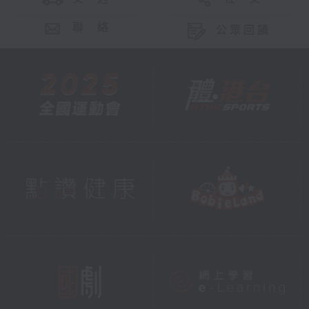
聯 絡
公眾回饋