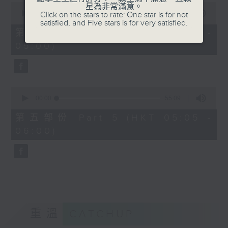
0
星為非常滿意。
seconds
00:00
55:09
Click on the stars to rate: One star is for not
of
satisfied, and Five stars is for very satisfied.
55
第四部份 Part 4 (HKT 04:05 -
minutes,
05:00)
9
seconds
0
seconds
00:00
55:09
of
55
第五部份 Part 5 (HKT 05:05 -
minutes,
06:00)
9
seconds
重溫
CATCHUP