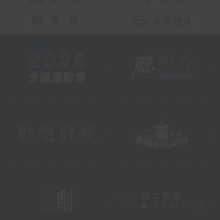
聯 絡
公眾回饋