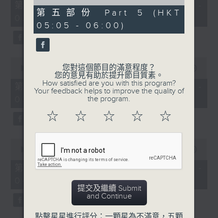
55
of
第一部份 Part 1 (HKT 01:05 -
minutes,
55
第五部份 Part 5 (HKT
02:00)
10
minutes,
05:05 - 06:00)
seconds
9
seconds
0
您對這個節目的滿意程度？
seconds
00:00
55:19
您的意見有助於提升節目質素。
of
How satisfied are you with this program?
55
第二部份 Part 2 (HKT 02:05 -
Your feedback helps to improve the quality of
minutes,
03:00)
the program.
19
seconds
☆
☆
☆
☆
☆
0
seconds
00:00
55:10
of
55
第三部份 Part 3 (HKT 03:05 -
minutes,
04:00)
10
提交及繼續 Submit
seconds
and Continue
點擊星星進行評分：一顆星為不滿意，五顆