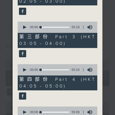
02:05 - 03:00)
9
seconds
you. Enjoy the non-stop mellow
更多...
side of the 70s to the 90s at
first, with some legendary ballads
0
and soft rock hits, which gently
seconds
00:00
55:19
最新
LATEST
grow in pace, moving you towards
of
55
the 2000s and a perfect morning
第三部份 Part 3 (HKT
minutes,
mix
03:05 - 04:00)
19
06/08/2026
seconds
Night Music on Radio 3
Seven days a week from 1.05am...
0
only on Radio 3
seconds
00:00
4:34:59
0
of
seconds
00:00
55:10
4
of
06/08/2026 - 足本 Full (HKT
hours,
55
第四部份 Part 4 (HKT
01:05 - 06:00)
34
minutes,
04:05 - 05:00)
minutes,
10
59
seconds
seconds
0
seconds
0
00:00
55:10
of
seconds
00:00
55:09