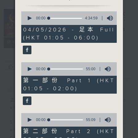
0
seconds
00:00
4:34:59
Night Music
of
4
04/05/2026 - 足本 Full
on Radio 3
電台直播
hours,
(HKT 01:05 - 06:00)
34
聯絡
minutes,
所有集數
59
seconds
0
您喜歡這個節目嗎?
seconds
00:00
55:00
of
55
第一部份 Part 1 (HKT
簡介
GIST
minutes,
01:05 - 02:00)
0
seconds
主持人：Music for night owls and
early birds
0
seconds
00:00
55:09
Stay with us throughout the night,
of
55
every night, from 1.05am until
第二部份 Part 2 (HKT
minutes,
dawn, as we slowly wake up with