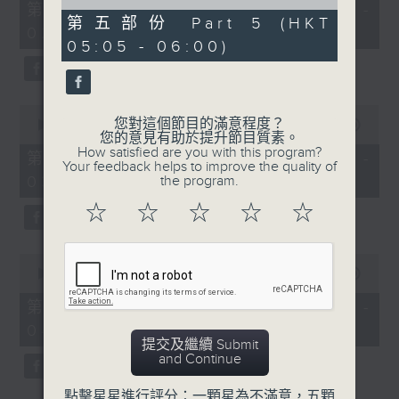
55
of
第一部份 Part 1 (HKT 01:05 -
minutes,
55
第五部份 Part 5 (HKT
02:00)
0
minutes,
05:05 - 06:00)
seconds
9
seconds
0
您對這個節目的滿意程度？
seconds
00:00
55:10
您的意見有助於提升節目質素。
of
How satisfied are you with this program?
55
第二部份 Part 2 (HKT 02:05 -
Your feedback helps to improve the quality of
minutes,
03:00)
the program.
10
seconds
☆
☆
☆
☆
☆
0
seconds
00:00
55:20
of
55
第三部份 Part 3 (HKT 03:05 -
minutes,
04:00)
20
提交及繼續 Submit
seconds
and Continue
點擊星星進行評分：一顆星為不滿意，五顆