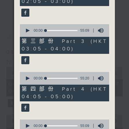
02:05 - 03:00)
9
seconds
you. Enjoy the non-stop mellow
更多...
side of the 70s to the 90s at
first, with some legendary ballads
0
and soft rock hits, which gently
seconds
00:00
55:09
最新
LATEST
grow in pace, moving you towards
of
55
the 2000s and a perfect morning
第三部份 Part 3 (HKT
minutes,
mix
03:05 - 04:00)
9
08/08/2026
seconds
Night Music on Radio 3
Seven days a week from 1.05am...
0
only on Radio 3
seconds
00:00
4:35:00
0
of
seconds
00:00
55:20
4
of
08/08/2026 - 足本 Full (HKT
hours,
55
第四部份 Part 4 (HKT
01:05 - 06:00)
35
minutes,
04:05 - 05:00)
minutes,
20
0
seconds
seconds
0
seconds
0
00:00
55:00
of
seconds
00:00
55:09