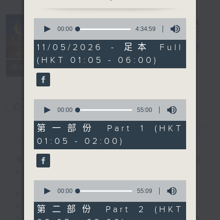
0
seconds
00:00
4:34:59
Night Music
of
4
11/05/2026 - 足本 Full
on Radio 3
電台直播
hours,
(HKT 01:05 - 06:00)
34
聯絡
minutes,
所有集數
59
seconds
0
您喜歡這個節目嗎?
seconds
00:00
55:00
of
55
第一部份 Part 1 (HKT
簡介
GIST
minutes,
01:05 - 02:00)
0
seconds
主持人：Music for night owls and
early birds
0
seconds
00:00
55:09
Stay with us throughout the night,
of
55
every night, from 1.05am until
第二部份 Part 2 (HKT
minutes,
dawn, as we slowly wake up with