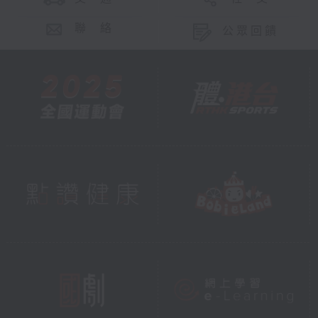
聯 絡
公眾回饋