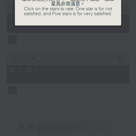
0
星為非常滿意。
seconds
00:00
55:19
Click on the stars to rate: One star is for not
of
satisfied, and Five stars is for very satisfied.
55
第四部份 Part 4 (HKT 04:05 -
minutes,
05:00)
19
seconds
0
seconds
00:00
55:10
of
55
第五部份 Part 5 (HKT 05:05 -
minutes,
06:00)
10
seconds
重溫
CATCHUP