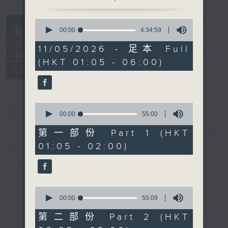
0
seconds
00:00
4:34:59
Night Music
of
4
11/05/2026 - 足本 Full
on Radio 3
電台直播
hours,
(HKT 01:05 - 06:00)
34
聯絡
minutes,
所有集數
59
seconds
0
您喜歡這個節目嗎?
seconds
00:00
55:00
of
55
第一部份 Part 1 (HKT
簡介
GIST
minutes,
01:05 - 02:00)
0
seconds
主持人：Music for night owls and
early birds
0
seconds
00:00
55:09
Stay with us throughout the night,
of
55
every night, from 1.05am until
第二部份 Part 2 (HKT
minutes,
dawn, as we slowly wake up with