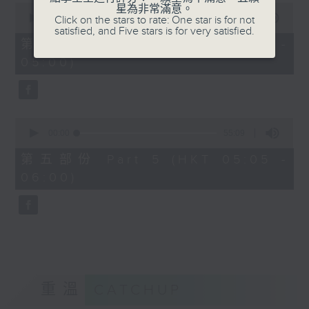
0
星為非常滿意。
seconds
00:00
55:09
Click on the stars to rate: One star is for not
of
satisfied, and Five stars is for very satisfied.
55
第四部份 Part 4 (HKT 04:05 -
minutes,
05:00)
9
seconds
0
seconds
00:00
55:09
of
55
第五部份 Part 5 (HKT 05:05 -
minutes,
06:00)
9
seconds
重溫
CATCHUP