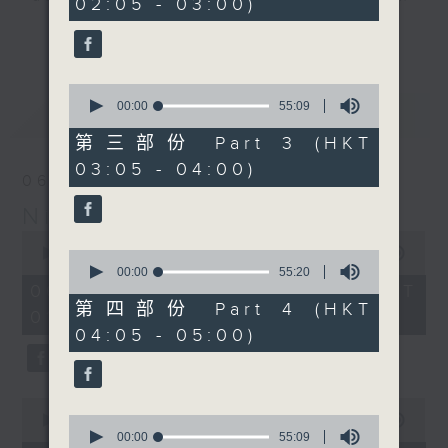
02:05 - 03:00)
9
seconds
you. Enjoy the non-stop mellow
更多...
side of the 70s to the 90s at
first, with some legendary ballads
0
and soft rock hits, which gently
seconds
00:00
55:09
最新
LATEST
grow in pace, moving you towards
of
55
the 2000s and a perfect morning
第三部份 Part 3 (HKT
minutes,
mix
03:05 - 04:00)
9
06/08/2026
seconds
Night Music on Radio 3
Seven days a week from 1.05am...
0
only on Radio 3
seconds
00:00
4:34:59
0
of
seconds
00:00
55:20
4
of
06/08/2026 - 足本 Full (HKT
hours,
55
第四部份 Part 4 (HKT
01:05 - 06:00)
34
minutes,
04:05 - 05:00)
minutes,
20
59
seconds
seconds
0
seconds
0
00:00
55:10
of
seconds
00:00
55:09