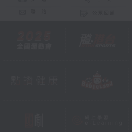
聯 絡
公眾回饋