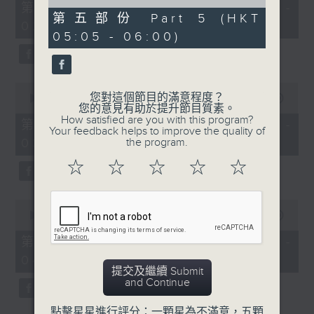
55
of
第一部份 Part 1 (HKT 01:05 -
minutes,
55
第五部份 Part 5 (HKT
02:00)
10
minutes,
05:05 - 06:00)
seconds
9
seconds
0
您對這個節目的滿意程度？
seconds
00:00
55:19
您的意見有助於提升節目質素。
of
How satisfied are you with this program?
55
第二部份 Part 2 (HKT 02:05 -
Your feedback helps to improve the quality of
minutes,
03:00)
the program.
19
seconds
☆
☆
☆
☆
☆
0
seconds
00:00
55:10
of
55
第三部份 Part 3 (HKT 03:05 -
minutes,
04:00)
10
提交及繼續 Submit
seconds
and Continue
點擊星星進行評分：一顆星為不滿意，五顆