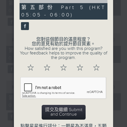
55
of
第一部份 Part 1 (HKT 01:05 -
minutes,
55
第五部份 Part 5 (HKT
02:00)
10
minutes,
05:05 - 06:00)
seconds
9
seconds
0
您對這個節目的滿意程度？
seconds
00:00
55:19
您的意見有助於提升節目質素。
of
How satisfied are you with this program?
55
第二部份 Part 2 (HKT 02:05 -
Your feedback helps to improve the quality of
minutes,
03:00)
the program.
19
seconds
☆
☆
☆
☆
☆
0
seconds
00:00
55:10
of
55
第三部份 Part 3 (HKT 03:05 -
minutes,
04:00)
10
提交及繼續 Submit
seconds
and Continue
點擊星星進行評分：一顆星為不滿意，五顆