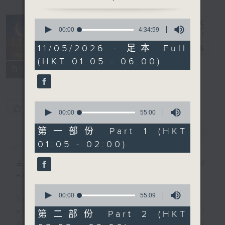
0
seconds
00:00
4:34:59
Night Music
of
4
11/05/2026 - 足本 Full
on Radio 3
電台直播
hours,
(HKT 01:05 - 06:00)
34
聯絡
minutes,
所有集數
59
seconds
0
您喜歡這個節目嗎?
seconds
00:00
55:00
of
55
第一部份 Part 1 (HKT
簡介
GIST
minutes,
01:05 - 02:00)
0
seconds
主持人：Music for night owls and
early birds
0
seconds
00:00
55:09
Stay with us throughout the night,
of
55
every night, from 1.05am until
第二部份 Part 2 (HKT
minutes,
dawn, as we slowly wake up with