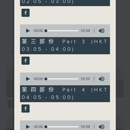
02:05 - 03:00)
9
seconds
you. Enjoy the non-stop mellow
更多...
side of the 70s to the 90s at
first, with some legendary ballads
0
and soft rock hits, which gently
seconds
00:00
55:09
最新
LATEST
grow in pace, moving you towards
of
55
the 2000s and a perfect morning
第三部份 Part 3 (HKT
minutes,
mix
03:05 - 04:00)
9
06/08/2026
seconds
Night Music on Radio 3
Seven days a week from 1.05am...
0
only on Radio 3
seconds
00:00
4:34:59
0
of
seconds
00:00
55:20
4
of
06/08/2026 - 足本 Full (HKT
hours,
55
第四部份 Part 4 (HKT
01:05 - 06:00)
34
minutes,
04:05 - 05:00)
minutes,
20
59
seconds
seconds
0
seconds
0
00:00
55:10
of
seconds
00:00
55:09