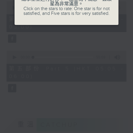
0
星為非常滿意。
seconds
00:00
55:09
Click on the stars to rate: One star is for not
of
satisfied, and Five stars is for very satisfied.
55
第四部份 Part 4 (HKT 04:05 -
minutes,
05:00)
9
seconds
0
seconds
00:00
55:09
of
55
第五部份 Part 5 (HKT 05:05 -
minutes,
06:00)
9
seconds
重溫
CATCHUP