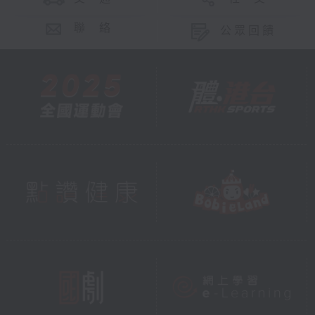
聯 絡
公眾回饋