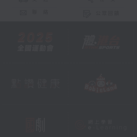
聯 絡
公眾回饋