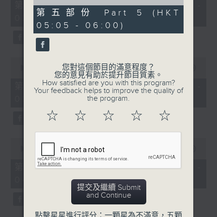
55
of
第一部份 Part 1 (HKT 01:05 -
minutes,
55
第五部份 Part 5 (HKT
02:00)
0
minutes,
05:05 - 06:00)
seconds
9
seconds
0
您對這個節目的滿意程度？
seconds
00:00
55:10
您的意見有助於提升節目質素。
of
How satisfied are you with this program?
55
第二部份 Part 2 (HKT 02:05 -
Your feedback helps to improve the quality of
minutes,
03:00)
the program.
10
seconds
☆
☆
☆
☆
☆
0
seconds
00:00
55:20
of
55
第三部份 Part 3 (HKT 03:05 -
minutes,
04:00)
20
提交及繼續 Submit
seconds
and Continue
點擊星星進行評分：一顆星為不滿意，五顆