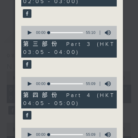
02:05 - 03:00)
10
seconds
you. Enjoy the non-stop mellow
更多...
side of the 70s to the 90s at
first, with some legendary ballads
0
and soft rock hits, which gently
seconds
00:00
55:10
最新
LATEST
grow in pace, moving you towards
of
55
the 2000s and a perfect morning
第三部份 Part 3 (HKT
minutes,
mix
03:05 - 04:00)
10
08/08/2026
seconds
Night Music on Radio 3
Seven days a week from 1.05am...
0
only on Radio 3
seconds
00:00
4:35:00
0
of
seconds
00:00
55:09
4
of
08/08/2026 - 足本 Full (HKT
hours,
55
第四部份 Part 4 (HKT
01:05 - 06:00)
35
minutes,
04:05 - 05:00)
minutes,
9
0
seconds
seconds
0
seconds
0
00:00
55:00
of
seconds
00:00
55:09