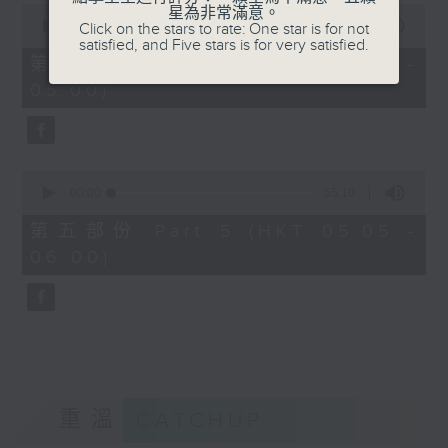
0
星為非常滿意。
seconds
00:00
55:19
Click on the stars to rate: One star is for not
of
satisfied, and Five stars is for very satisfied.
55
第四部份 Part 4 (HKT 04:05 -
minutes,
05:00)
19
seconds
0
seconds
00:00
55:10
of
55
第五部份 Part 5 (HKT 05:05 -
minutes,
06:00)
10
seconds
重溫
CATCHUP