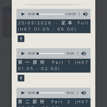
0
seconds
00:00
4:34:59
Night Music
of
4
25/05/2026 - 足本 Full
on Radio 3
電台直播
hours,
(HKT 01:05 - 06:00)
34
聯絡
minutes,
所有集數
59
seconds
0
您喜歡這個節目嗎?
seconds
00:00
55:00
of
55
第一部份 Part 1 (HKT
簡介
GIST
minutes,
01:05 - 02:00)
0
seconds
主持人：Music for night owls and
early birds
0
seconds
00:00
55:10
Stay with us throughout the night,
of
55
every night, from 1.05am until
第二部份 Part 2 (HKT
minutes,
dawn, as we slowly wake up with