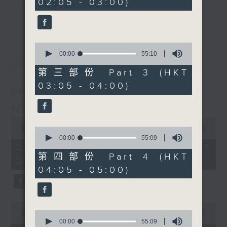
02:05 - 03:00)
10
seconds
you. Enjoy the non-stop mellow
更多...
side of the 70s to the 90s at
first, with some legendary ballads
0
and soft rock hits, which gently
seconds
00:00
55:10
最新
LATEST
grow in pace, moving you towards
of
55
the 2000s and a perfect morning
第三部份 Part 3 (HKT
minutes,
mix
03:05 - 04:00)
10
06/08/2026
seconds
Night Music on Radio 3
Seven days a week from 1.05am...
0
only on Radio 3
seconds
00:00
4:34:59
0
of
seconds
00:00
55:09
4
of
06/08/2026 - 足本 Full (HKT
hours,
55
第四部份 Part 4 (HKT
01:05 - 06:00)
34
minutes,
04:05 - 05:00)
minutes,
9
59
seconds
seconds
0
seconds
0
00:00
55:10
of
seconds
00:00
55:09