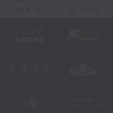
聯 絡
公眾回饋