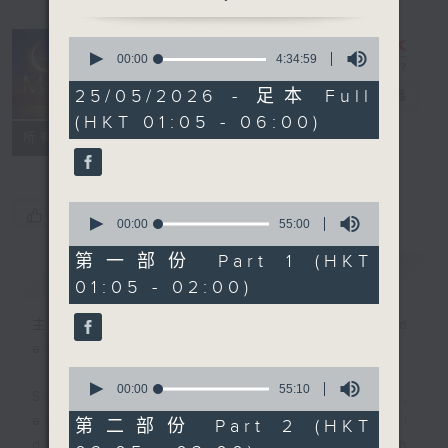
0
seconds
00:00
4:34:59
Night Music
of
4
25/05/2026 - 足本 Full
on Radio 3
電台直播
hours,
(HKT 01:05 - 06:00)
34
聯絡
minutes,
所有集數
59
seconds
0
您喜歡這個節目嗎?
seconds
00:00
55:00
of
55
第一部份 Part 1 (HKT
簡介
GIST
minutes,
01:05 - 02:00)
0
seconds
主持人：Music for night owls and
early birds
0
seconds
00:00
55:10
Stay with us throughout the night,
of
55
every night, from 1.05am until
第二部份 Part 2 (HKT
minutes,
dawn, as we slowly wake up with