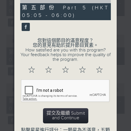
55
of
第一部份 Part 1 (HKT 01:05 -
minutes,
55
第五部份 Part 5 (HKT
02:00)
10
minutes,
05:05 - 06:00)
seconds
9
seconds
0
您對這個節目的滿意程度？
seconds
00:00
55:19
您的意見有助於提升節目質素。
of
How satisfied are you with this program?
55
第二部份 Part 2 (HKT 02:05 -
Your feedback helps to improve the quality of
minutes,
03:00)
the program.
19
seconds
☆
☆
☆
☆
☆
0
seconds
00:00
55:10
of
55
第三部份 Part 3 (HKT 03:05 -
minutes,
04:00)
10
提交及繼續 Submit
seconds
and Continue
點擊星星進行評分：一顆星為不滿意，五顆