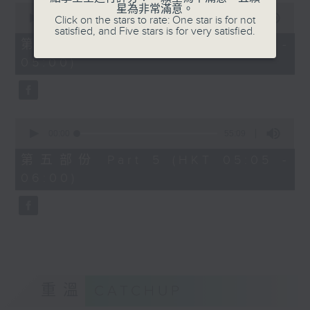
0
星為非常滿意。
seconds
00:00
55:09
Click on the stars to rate: One star is for not
of
satisfied, and Five stars is for very satisfied.
55
第四部份 Part 4 (HKT 04:05 -
minutes,
05:00)
9
seconds
0
seconds
00:00
55:09
of
55
第五部份 Part 5 (HKT 05:05 -
minutes,
06:00)
9
seconds
重溫
CATCHUP