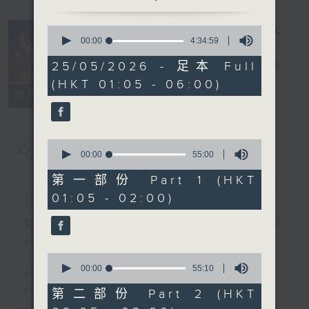
0
seconds
00:00
4:34:59
Night Music
of
4
25/05/2026 - 足本 Full
on Radio 3
電台直播
hours,
(HKT 01:05 - 06:00)
34
聯絡
minutes,
所有集數
59
seconds
0
您喜歡這個節目嗎?
seconds
00:00
55:00
of
55
第一部份 Part 1 (HKT
簡介
GIST
minutes,
01:05 - 02:00)
0
seconds
主持人：Music for night owls and
early birds
0
seconds
00:00
55:10
Stay with us throughout the night,
of
55
every night, from 1.05am until
第二部份 Part 2 (HKT
minutes,
dawn, as we slowly wake up with