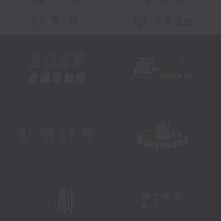
聯 絡
公眾回饋