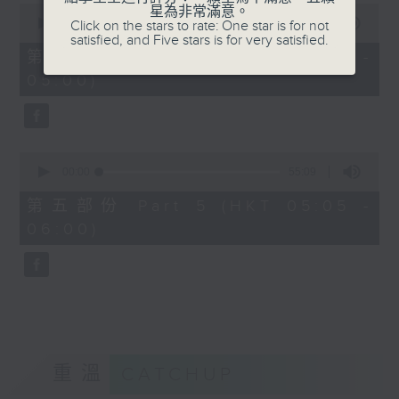
0
星為非常滿意。
seconds
00:00
55:09
Click on the stars to rate: One star is for not
of
satisfied, and Five stars is for very satisfied.
55
第四部份 Part 4 (HKT 04:05 -
minutes,
05:00)
9
seconds
0
seconds
00:00
55:09
of
55
第五部份 Part 5 (HKT 05:05 -
minutes,
06:00)
9
seconds
重溫
CATCHUP