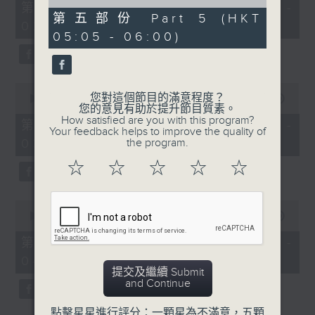
55
of
第一部份 Part 1 (HKT 01:05 -
minutes,
55
第五部份 Part 5 (HKT
02:00)
10
minutes,
05:05 - 06:00)
seconds
9
seconds
0
您對這個節目的滿意程度？
seconds
00:00
55:19
您的意見有助於提升節目質素。
of
How satisfied are you with this program?
55
第二部份 Part 2 (HKT 02:05 -
Your feedback helps to improve the quality of
minutes,
03:00)
the program.
19
seconds
☆
☆
☆
☆
☆
0
seconds
00:00
55:10
of
55
第三部份 Part 3 (HKT 03:05 -
minutes,
04:00)
10
提交及繼續 Submit
seconds
and Continue
點擊星星進行評分：一顆星為不滿意，五顆