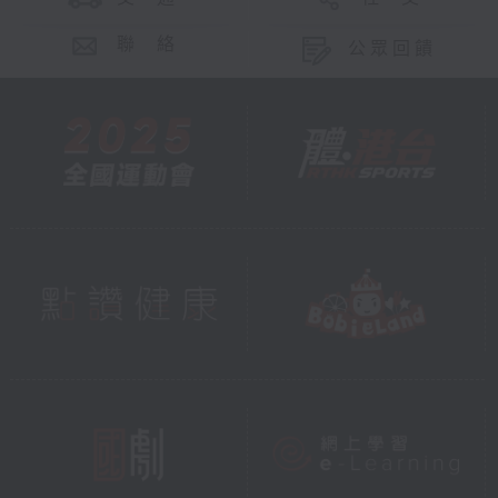
聯 絡
公眾回饋