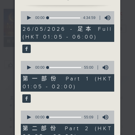
0
seconds
00:00
4:34:59
Night Music
of
4
26/05/2026 - 足本 Full
on Radio 3
電台直播
hours,
(HKT 01:05 - 06:00)
34
聯絡
minutes,
所有集數
59
seconds
0
您喜歡這個節目嗎?
seconds
00:00
55:00
of
55
第一部份 Part 1 (HKT
簡介
GIST
minutes,
01:05 - 02:00)
0
seconds
主持人：Music for night owls and
early birds
0
seconds
00:00
55:09
Stay with us throughout the night,
of
55
every night, from 1.05am until
第二部份 Part 2 (HKT
minutes,
dawn, as we slowly wake up with