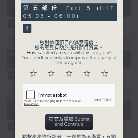
55
of
第一部份 Part 1 (HKT 01:05 -
minutes,
55
第五部份 Part 5 (HKT
02:00)
0
minutes,
05:05 - 06:00)
seconds
9
seconds
0
您對這個節目的滿意程度？
seconds
00:00
55:09
您的意見有助於提升節目質素。
of
How satisfied are you with this program?
55
第二部份 Part 2 (HKT 02:05 -
Your feedback helps to improve the quality of
minutes,
03:00)
the program.
9
seconds
☆
☆
☆
☆
☆
0
seconds
00:00
55:19
of
55
第三部份 Part 3 (HKT 03:05 -
minutes,
04:00)
19
提交及繼續 Submit
seconds
and Continue
點擊星星進行評分：一顆星為不滿意，五顆