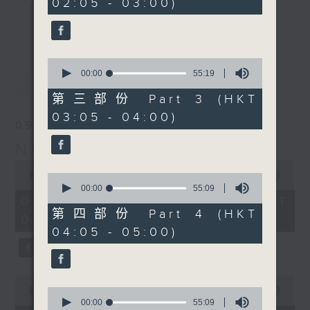
02:05 - 03:00)
9
seconds
you. Enjoy the non-stop mellow
更多...
side of the 70s to the 90s at
first, with some legendary ballads
0
and soft rock hits, which gently
seconds
00:00
55:19
最新
LATEST
grow in pace, moving you towards
of
55
the 2000s and a perfect morning
第三部份 Part 3 (HKT
minutes,
mix
03:05 - 04:00)
19
09/08/2026
seconds
Night Music on Radio 3
Seven days a week from 1.05am...
0
only on Radio 3
seconds
00:00
4:34:59
0
of
seconds
00:00
55:09
4
of
09/08/2026 - 足本 Full (HKT
hours,
55
第四部份 Part 4 (HKT
01:05 - 06:00)
34
minutes,
04:05 - 05:00)
minutes,
9
59
seconds
seconds
0
seconds
0
00:00
55:00
of
seconds
00:00
55:09