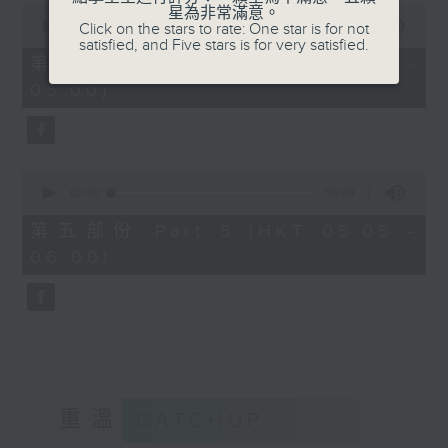
0
星為非常滿意。
seconds
00:00
55:19
Click on the stars to rate: One star is for not
of
satisfied, and Five stars is for very satisfied.
55
第四部份 Part 4 (HKT 04:05 -
minutes,
05:00)
19
seconds
0
seconds
00:00
55:09
of
55
第五部份 Part 5 (HKT 05:05 -
minutes,
06:00)
9
seconds
重溫
CATCHUP