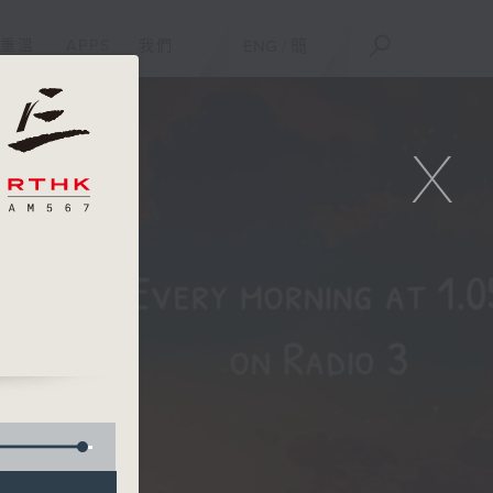
重溫
APPS
我們
ENG
/
簡
X