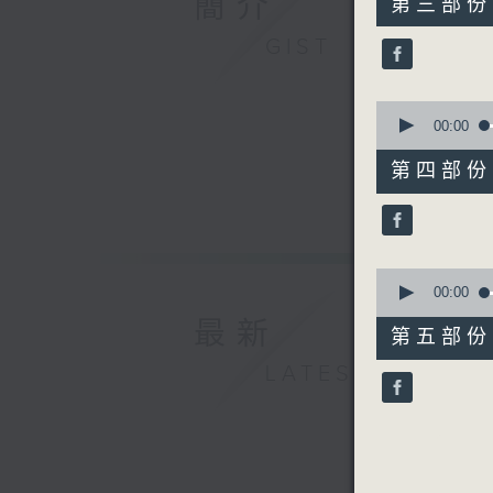
簡介
第三部份 P
minutes,
19
GIST
seconds
90%
0
seconds
00:00
of
55
第四部份 P
minutes,
9
seconds
90%
0
seconds
00:00
of
最新
55
第五部份 P
minutes,
9
LATEST
seconds
90%