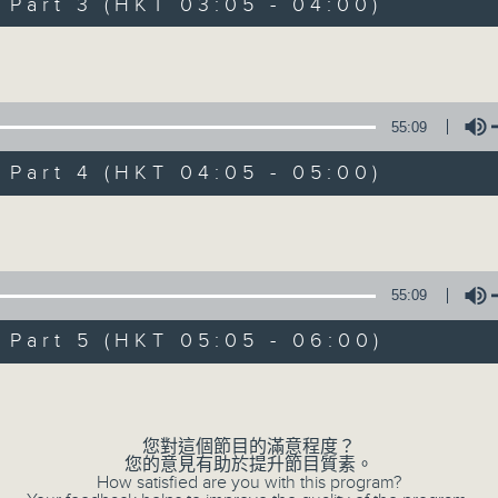
Stay with us throughout the night, 
art 3 (HKT 03:05 - 04:00)
dawn, as we slowly wake up with y
Volume
side of the 70s to the 90s at first,
soft rock hits, which gently grow i
2000s and a perfect morning mix
55:09
art 4 (HKT 04:05 - 05:00)
Seven days a week from 1.05am... on
Volume
07/08/2026
55:09
Night Music on Radio 3
art 5 (HKT 05:05 - 06:00)
0
seconds
00:00
Volume
of
4
07/08/2026 - 足本 Full (HKT 01:05
hours,
34
您對這個節目的滿意程度？
minutes,
您的意見有助於提升節目質素。
59
How satisfied are you with this program?
seconds
Volume