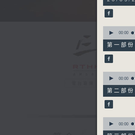
hours,
34
minutes,
59
seconds
90%
0
seconds
00:00
of
55
第一部份 P
minutes,
0
seconds
90%
0
seconds
00:00
of
電台直播
55
第二部份 P
minutes,
9
seconds
90%
0
seconds
00:00
of
55