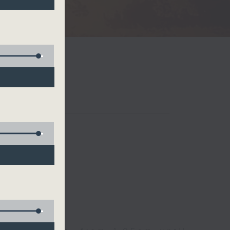
Radio 3
 birds