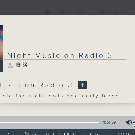
電視
電台
新聞
WEB+
Night Music on Radio 3
聯絡
Music on Radio 3
c for night owls and early birds
4:34:59
2026 - 足本 Full (HKT 01:05 - 06:00)