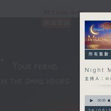
所有集數
Night 
主持人：Musi
0
seconds
00:00
of
4
26/05/