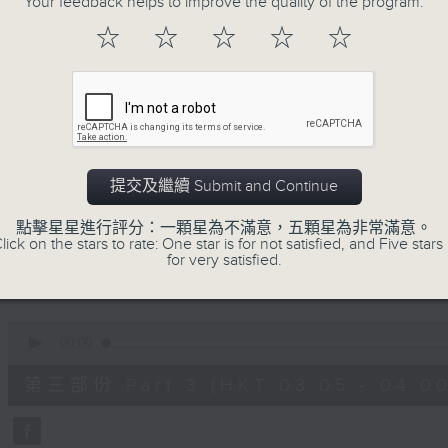
Your feedback helps to improve the quality of the program.
90%
0
☆
☆
☆
☆
☆
seconds
00:00
of
55
第一部份 Part 1 (HKT 01:05 - 02:00
minutes,
10
seconds
Volume
90%
0
提交及繼續 Submit and Continue
seconds
00:00
of
55
點擊星星進行評分：一顆星為不滿意，五顆星為非常滿意。
第二部份 Part 2 (HKT 02:05 - 03:00
minutes,
lick on the stars to rate: One star is for not satisfied, and Five stars 
19
for very satisfied.
seconds
Volume
90%
0
seconds
00:00
of
55
第三部份 Part 3 (HKT 03:05 - 04:00
minutes,
19
seconds
Volume
90%