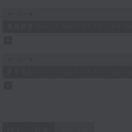
0
seconds
00:00
of
55
第四部份 Part 4 (HKT 04:05 - 05:00
minutes,
19
seconds
Volume
90%
0
seconds
00:00
of
55
第五部份 Part 5 (HKT 05:05 - 06:00
minutes,
9
seconds
Volume
90%
07 - 08
2026