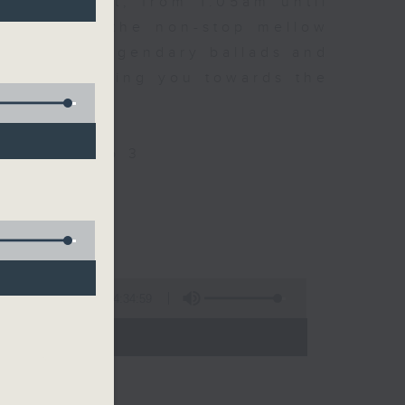
every night, from 1.05am until
ou. Enjoy the non-stop mellow
 with some legendary ballads and
n pace, moving you towards the
ly on Radio 3
4:34:59
 - 06:00)