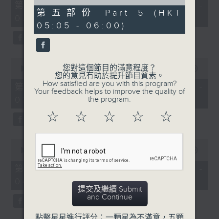
55
of
第一部份 Part 1 (HKT 01:05 -
minutes,
55
第五部份 Part 5 (HKT
02:00)
0
minutes,
05:05 - 06:00)
seconds
9
seconds
0
您對這個節目的滿意程度？
seconds
00:00
55:09
您的意見有助於提升節目質素。
of
How satisfied are you with this program?
55
第二部份 Part 2 (HKT 02:05 -
Your feedback helps to improve the quality of
minutes,
03:00)
the program.
9
seconds
☆
☆
☆
☆
☆
0
seconds
00:00
55:19
of
55
第三部份 Part 3 (HKT 03:05 -
minutes,
04:00)
19
提交及繼續 Submit
seconds
and Continue
點擊星星進行評分：一顆星為不滿意，五顆