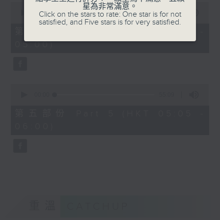
0
星為非常滿意。
seconds
00:00
55:19
Click on the stars to rate: One star is for not
of
satisfied, and Five stars is for very satisfied.
55
第四部份 Part 4 (HKT 04:05 -
minutes,
05:00)
19
seconds
0
seconds
00:00
55:09
of
55
第五部份 Part 5 (HKT 05:05 -
minutes,
06:00)
9
seconds
重溫
CATCHUP