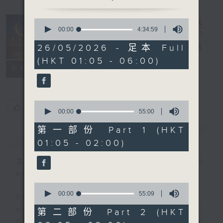
0
seconds
00:00
4:34:59
Night Music
of
4
26/05/2026 - 足本 Full
on Radio 3
電台直播
hours,
(HKT 01:05 - 06:00)
34
聯絡
minutes,
所有集數
59
seconds
0
您喜歡這個節目嗎?
seconds
00:00
55:00
of
55
第一部份 Part 1 (HKT
簡介
GIST
minutes,
01:05 - 02:00)
0
seconds
主持人：Music for night owls and
early birds
0
seconds
00:00
55:09
Stay with us throughout the night,
of
55
every night, from 1.05am until
第二部份 Part 2 (HKT
minutes,
dawn, as we slowly wake up with