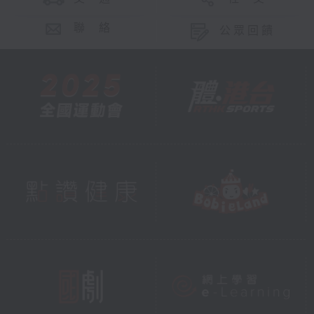
聯 絡
公眾回饋