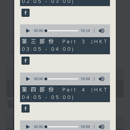
02:05 - 03:00)
9
seconds
you. Enjoy the non-stop mellow
更多...
side of the 70s to the 90s at
first, with some legendary ballads
0
and soft rock hits, which gently
seconds
00:00
55:19
最新
LATEST
grow in pace, moving you towards
of
55
the 2000s and a perfect morning
第三部份 Part 3 (HKT
minutes,
mix
03:05 - 04:00)
19
09/08/2026
seconds
Night Music on Radio 3
Seven days a week from 1.05am...
0
only on Radio 3
seconds
00:00
4:34:59
0
of
seconds
00:00
55:09
4
of
09/08/2026 - 足本 Full (HKT
hours,
55
第四部份 Part 4 (HKT
01:05 - 06:00)
34
minutes,
04:05 - 05:00)
minutes,
9
59
seconds
seconds
0
seconds
0
00:00
55:00
of
seconds
00:00
55:09