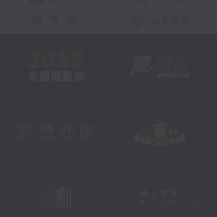
聯 絡
公眾回饋