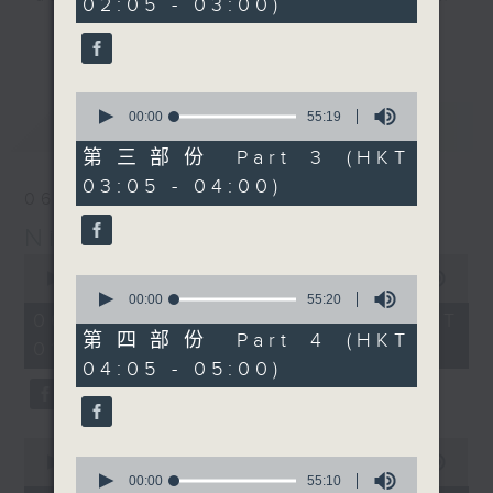
02:05 - 03:00)
19
seconds
you. Enjoy the non-stop mellow
更多...
side of the 70s to the 90s at
first, with some legendary ballads
0
and soft rock hits, which gently
seconds
00:00
55:19
最新
LATEST
grow in pace, moving you towards
of
55
the 2000s and a perfect morning
第三部份 Part 3 (HKT
minutes,
mix
03:05 - 04:00)
19
06/08/2026
seconds
Night Music on Radio 3
Seven days a week from 1.05am...
0
only on Radio 3
seconds
00:00
4:34:59
0
of
seconds
00:00
55:20
4
of
06/08/2026 - 足本 Full (HKT
hours,
55
第四部份 Part 4 (HKT
01:05 - 06:00)
34
minutes,
04:05 - 05:00)
minutes,
20
59
seconds
seconds
0
seconds
0
00:00
55:10
of
seconds
00:00
55:10