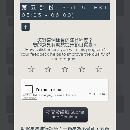
55
of
第一部份 Part 1 (HKT 01:05 -
minutes,
55
第五部份 Part 5 (HKT
02:00)
10
minutes,
05:05 - 06:00)
seconds
10
seconds
0
您對這個節目的滿意程度？
seconds
00:00
55:19
您的意見有助於提升節目質素。
of
How satisfied are you with this program?
55
第二部份 Part 2 (HKT 02:05 -
Your feedback helps to improve the quality of
minutes,
03:00)
the program.
19
seconds
☆
☆
☆
☆
☆
0
seconds
00:00
55:10
of
55
第三部份 Part 3 (HKT 03:05 -
minutes,
04:00)
10
提交及繼續 Submit
seconds
and Continue
點擊星星進行評分：一顆星為不滿意，五顆