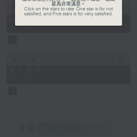
0
星為非常滿意。
seconds
00:00
55:09
Click on the stars to rate: One star is for not
of
satisfied, and Five stars is for very satisfied.
55
第四部份 Part 4 (HKT 04:05 -
minutes,
05:00)
9
seconds
0
seconds
00:00
55:09
of
55
第五部份 Part 5 (HKT 05:05 -
minutes,
06:00)
9
seconds
重溫
CATCHUP