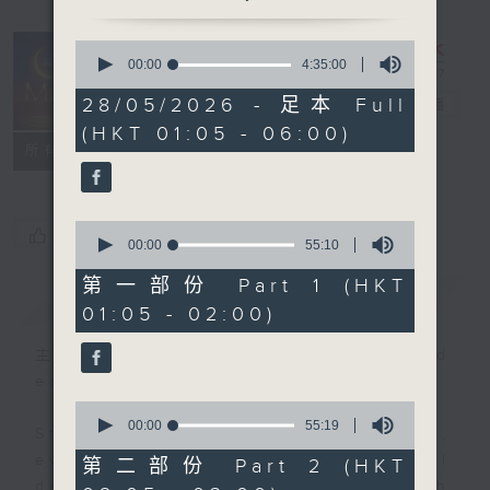
0
seconds
00:00
4:35:00
Night Music
of
4
28/05/2026 - 足本 Full
on Radio 3
電台直播
hours,
(HKT 01:05 - 06:00)
35
聯絡
minutes,
所有集數
0
seconds
0
您喜歡這個節目嗎?
seconds
00:00
55:10
of
55
第一部份 Part 1 (HKT
簡介
GIST
minutes,
01:05 - 02:00)
10
seconds
主持人：Music for night owls and
early birds
0
seconds
00:00
55:19
Stay with us throughout the night,
of
55
every night, from 1.05am until
第二部份 Part 2 (HKT
minutes,
dawn, as we slowly wake up with