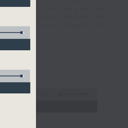
every night, from 1.05am until
ou. Enjoy the non-stop mellow
 with some legendary ballads and
n pace, moving you towards the
ly on Radio 3
4:34:59
 - 06:00)