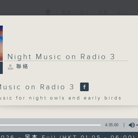
電視
電台
新聞
WEB+
Night Music on Radio 3
聯絡
Music on Radio 3
c for night owls and early birds
4:35:00
2026 - 足本 Full (HKT 01:05 - 06:00)