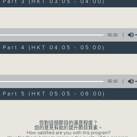
Stay with us throughout the night, 
art 3 (HKT 03:05 - 04:00)
dawn, as we slowly wake up with y
Volume
side of the 70s to the 90s at first,
soft rock hits, which gently grow i
2000s and a perfect morning mix
55:20
art 4 (HKT 04:05 - 05:00)
Seven days a week from 1.05am... on
Volume
06/08/2026
55:10
Night Music on Radio 3
art 5 (HKT 05:05 - 06:00)
0
seconds
00:00
Volume
of
4
06/08/2026 - 足本 Full (HKT 01:05
hours,
34
您對這個節目的滿意程度？
minutes,
您的意見有助於提升節目質素。
59
How satisfied are you with this program?
seconds
Volume