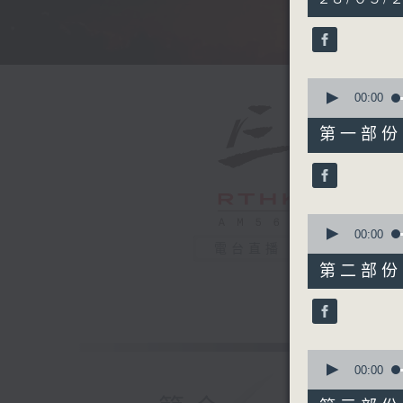
hours,
35
minutes,
0
seconds
90%
0
seconds
00:00
of
55
第一部份 P
minutes,
10
seconds
90%
0
seconds
00:00
of
電台直播
55
第二部份 P
minutes,
19
seconds
90%
0
seconds
00:00
of
55