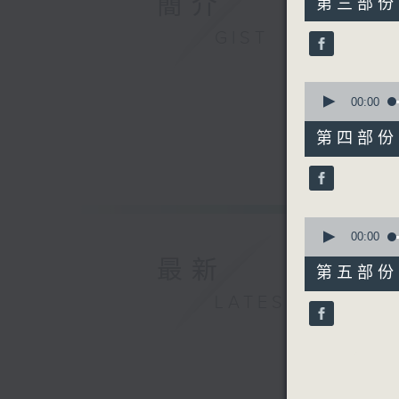
簡介
第三部份 P
minutes,
19
GIST
seconds
90%
0
seconds
00:00
of
55
第四部份 P
minutes,
20
seconds
90%
0
seconds
00:00
of
最新
55
第五部份 P
minutes,
10
LATEST
seconds
90%