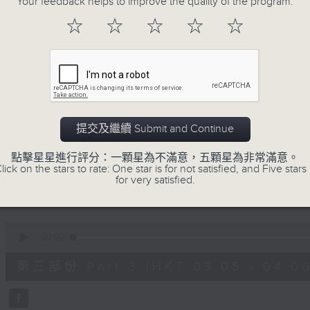
Your feedback helps to improve the quality of the program.
90%
0
☆
☆
☆
☆
☆
seconds
00:00
of
55
第一部份 Part 1 (HKT 01:05 - 02:00
minutes,
10
seconds
Volume
90%
0
提交及繼續 Submit and Continue
seconds
00:00
of
55
點擊星星進行評分：一顆星為不滿意，五顆星為非常滿意。
第二部份 Part 2 (HKT 02:05 - 03:00
minutes,
lick on the stars to rate: One star is for not satisfied, and Five stars 
19
for very satisfied.
seconds
Volume
90%
0
seconds
00:00
of
55
第三部份 Part 3 (HKT 03:05 - 04:00
minutes,
10
seconds
Volume
90%