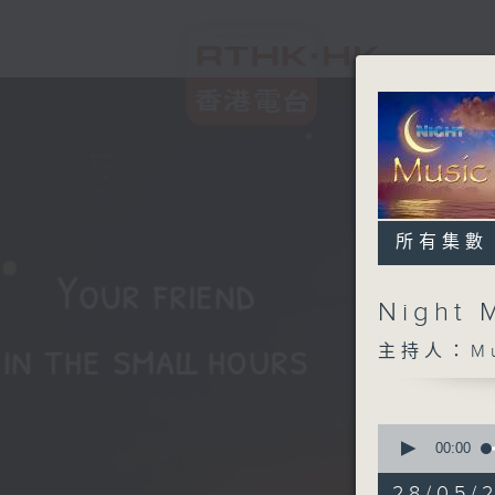
所有集數
Night 
主持人：Musi
0
seconds
00:00
of
4
28/05/