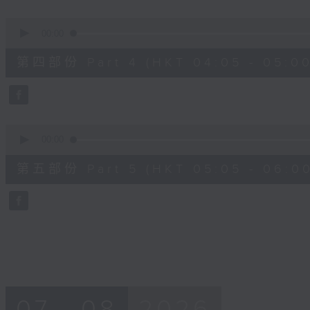
0
seconds
00:00
of
55
第四部份 Part 4 (HKT 04:05 - 05:00
minutes,
9
seconds
Volume
90%
0
seconds
00:00
of
55
第五部份 Part 5 (HKT 05:05 - 06:00
minutes,
9
seconds
Volume
90%
07 - 08
2026