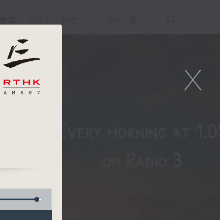
重溫
APPS
我們
ENG
/
簡
X