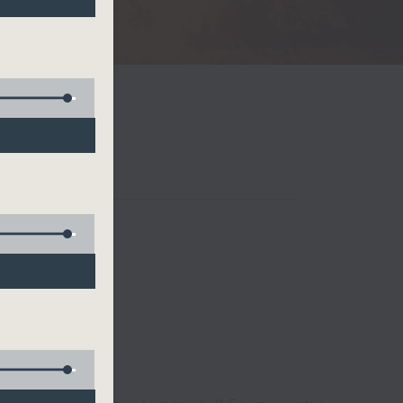
Radio 3
 birds