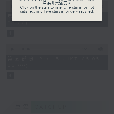
0
星為非常滿意。
seconds
00:00
55:19
Click on the stars to rate: One star is for not
of
satisfied, and Five stars is for very satisfied.
55
第四部份 Part 4 (HKT 04:05 -
minutes,
05:00)
19
seconds
0
seconds
00:00
55:09
of
55
第五部份 Part 5 (HKT 05:05 -
minutes,
06:00)
9
seconds
重溫
CATCHUP