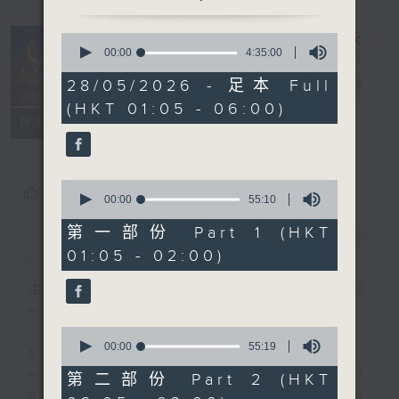
0
seconds
00:00
4:35:00
Night Music
of
4
28/05/2026 - 足本 Full
on Radio 3
電台直播
hours,
(HKT 01:05 - 06:00)
35
聯絡
minutes,
所有集數
0
seconds
0
您喜歡這個節目嗎?
seconds
00:00
55:10
of
55
第一部份 Part 1 (HKT
簡介
GIST
minutes,
01:05 - 02:00)
10
seconds
主持人：Music for night owls and
early birds
0
seconds
00:00
55:19
Stay with us throughout the night,
of
55
every night, from 1.05am until
第二部份 Part 2 (HKT
minutes,
dawn, as we slowly wake up with