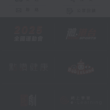
聯 絡
公眾回饋