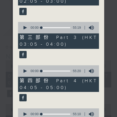
02:05 - 03:00)
19
seconds
you. Enjoy the non-stop mellow
更多...
side of the 70s to the 90s at
first, with some legendary ballads
0
and soft rock hits, which gently
seconds
00:00
55:19
最新
LATEST
grow in pace, moving you towards
of
55
the 2000s and a perfect morning
第三部份 Part 3 (HKT
minutes,
mix
03:05 - 04:00)
19
09/08/2026
seconds
Night Music on Radio 3
Seven days a week from 1.05am...
0
only on Radio 3
seconds
00:00
4:34:59
0
of
seconds
00:00
55:20
4
of
09/08/2026 - 足本 Full (HKT
hours,
55
第四部份 Part 4 (HKT
01:05 - 06:00)
34
minutes,
04:05 - 05:00)
minutes,
20
59
seconds
seconds
0
seconds
0
00:00
55:00
of
seconds
00:00
55:10