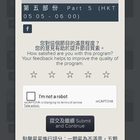
55
of
第一部份 Part 1 (HKT 01:05 -
minutes,
55
第五部份 Part 5 (HKT
02:00)
0
minutes,
05:05 - 06:00)
seconds
10
seconds
0
您對這個節目的滿意程度？
seconds
00:00
55:09
您的意見有助於提升節目質素。
of
How satisfied are you with this program?
55
第二部份 Part 2 (HKT 02:05 -
Your feedback helps to improve the quality of
minutes,
03:00)
the program.
9
seconds
☆
☆
☆
☆
☆
0
seconds
00:00
55:19
of
55
第三部份 Part 3 (HKT 03:05 -
minutes,
04:00)
19
提交及繼續 Submit
seconds
and Continue
點擊星星進行評分：一顆星為不滿意，五顆