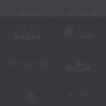
聯 絡
公眾回饋