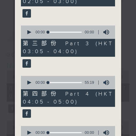
02:05 - 03:00)
you. Enjoy the non-stop mellow
更多...
side of the 70s to the 90s at
first, with some legendary ballads
0
and soft rock hits, which gently
seconds
00:00
00:00
最新
LATEST
grow in pace, moving you towards
of
0
the 2000s and a perfect morning
第三部份 Part 3 (HKT
seconds
mix
03:05 - 04:00)
08/08/2026
Night Music on Radio 3
Seven days a week from 1.05am...
0
only on Radio 3
seconds
00:00
4:35:00
0
of
seconds
00:00
55:19
4
of
08/08/2026 - 足本 Full (HKT
hours,
55
第四部份 Part 4 (HKT
01:05 - 06:00)
35
minutes,
04:05 - 05:00)
minutes,
19
0
seconds
seconds
0
seconds
0
00:00
55:00
of
seconds
00:00
00:00