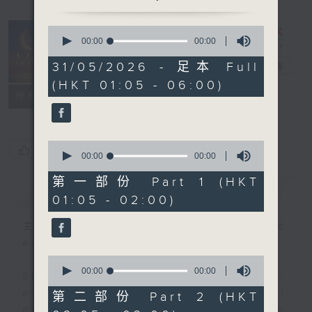
0
seconds
00:00
00:00
Night Music
of
0
31/05/2026 - 足本 Full
on Radio 3
電台直播
seconds
(HKT 01:05 - 06:00)
聯絡
所有集數
0
您喜歡這個節目嗎?
seconds
00:00
00:00
of
0
第一部份 Part 1 (HKT
簡介
GIST
seconds
01:05 - 02:00)
主持人：Music for night owls and
early birds
0
seconds
00:00
00:00
Stay with us throughout the night,
of
0
every night, from 1.05am until
第二部份 Part 2 (HKT
seconds
dawn, as we slowly wake up with