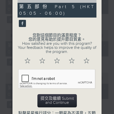
55
of
第一部份 Part 1 (HKT 01:05 -
minutes,
0
第五部份 Part 5 (HKT
02:00)
0
seconds
05:05 - 06:00)
seconds
0
您對這個節目的滿意程度？
seconds
00:00
55:10
您的意見有助於提升節目質素。
of
How satisfied are you with this program?
55
第二部份 Part 2 (HKT 02:05 -
Your feedback helps to improve the quality of
minutes,
03:00)
the program.
10
seconds
☆
☆
☆
☆
☆
0
seconds
00:00
55:20
of
55
第三部份 Part 3 (HKT 03:05 -
minutes,
04:00)
20
提交及繼續 Submit
seconds
and Continue
點擊星星進行評分：一顆星為不滿意，五顆