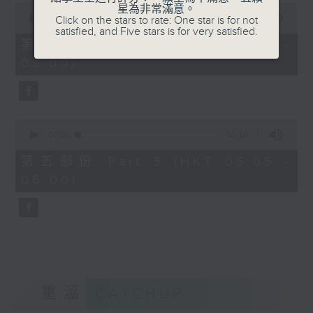
0
星為非常滿意。
seconds
00:00
55:19
Click on the stars to rate: One star is for not
of
satisfied, and Five stars is for very satisfied.
55
第四部份 Part 4 (HKT 04:05 -
minutes,
05:00)
19
seconds
0
seconds
00:00
55:10
of
55
第五部份 Part 5 (HKT 05:05 -
minutes,
06:00)
10
seconds
重溫
CATCHUP