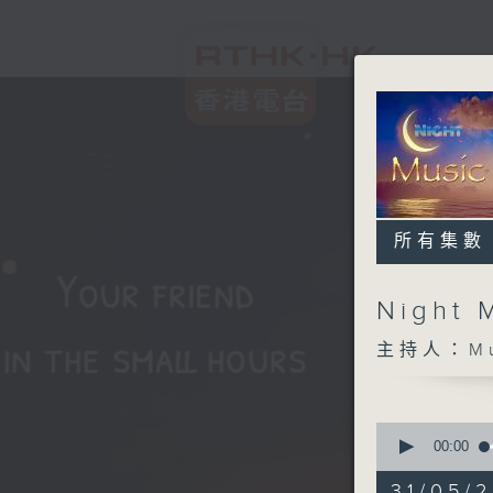
所有集數
Night 
主持人：Musi
0
seconds
00:00
of
4
31/05/2