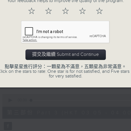
Your feedback helps to improve the quality of the program.
90%
0
☆
☆
☆
☆
☆
seconds
00:00
of
55
第一部份 Part 1 (HKT 01:05 - 02:00
minutes,
10
seconds
Volume
90%
0
提交及繼續 Submit and Continue
seconds
00:00
of
55
點擊星星進行評分：一顆星為不滿意，五顆星為非常滿意。
第二部份 Part 2 (HKT 02:05 - 03:00
minutes,
lick on the stars to rate: One star is for not satisfied, and Five stars 
19
for very satisfied.
seconds
Volume
90%
0
seconds
00:00
of
55
第三部份 Part 3 (HKT 03:05 - 04:00
minutes,
10
seconds
Volume
90%