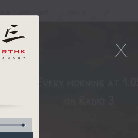
重溫
APPS
我們
ENG
/
簡
X