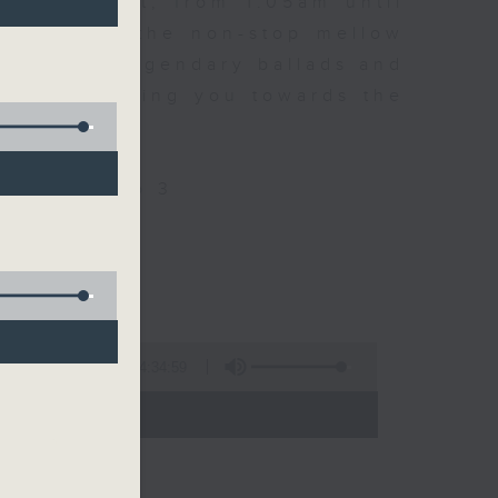
every night, from 1.05am until
ou. Enjoy the non-stop mellow
 with some legendary ballads and
n pace, moving you towards the
ly on Radio 3
4:34:59
 - 06:00)