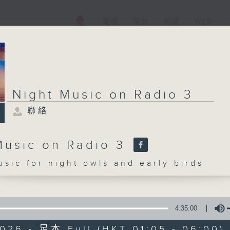
電視
電台
新聞
WEB+
Night Music on Radio 3
聯絡
Music on Radio 3
c for night owls and early birds
4:35:00
026 - 足本 Full (HKT 01:05 - 06:00)