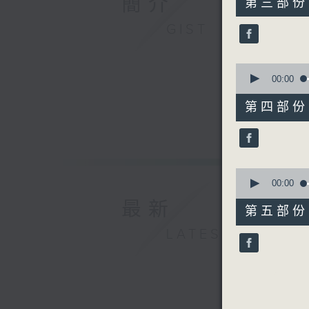
簡介
第三部份 P
minutes,
19
GIST
seconds
90%
0
seconds
00:00
of
55
第四部份 P
minutes,
19
seconds
90%
0
seconds
00:00
of
最新
55
第五部份 P
minutes,
10
LATEST
seconds
90%