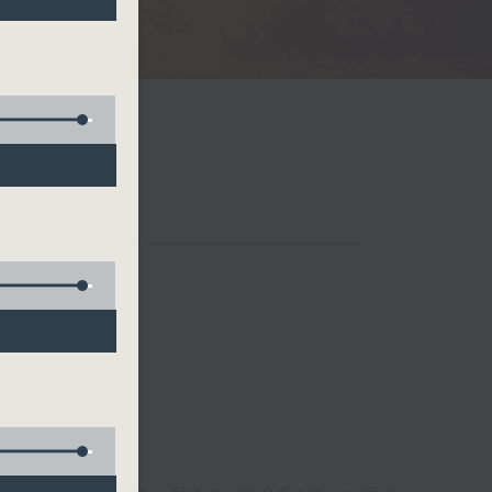
Radio 3
 birds