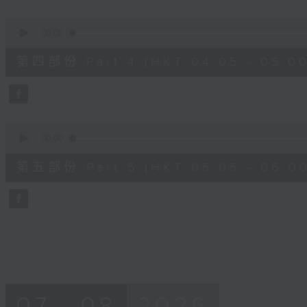
0
seconds
00:00
of
55
第四部份 Part 4 (HKT 04:05 - 05:00
minutes,
9
seconds
Volume
90%
0
seconds
00:00
of
55
第五部份 Part 5 (HKT 05:05 - 06:00
minutes,
9
seconds
Volume
90%
07 - 08
2026