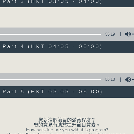
Stay with us throughout the night, 
art 3 (HKT 03:05 - 04:00)
dawn, as we slowly wake up with y
Volume
side of the 70s to the 90s at first,
soft rock hits, which gently grow i
2000s and a perfect morning mix
55:19
art 4 (HKT 04:05 - 05:00)
Seven days a week from 1.05am... on
Volume
06/08/2026
55:10
Night Music on Radio 3
art 5 (HKT 05:05 - 06:00)
0
seconds
00:00
Volume
of
4
06/08/2026 - 足本 Full (HKT 01:05
hours,
34
您對這個節目的滿意程度？
minutes,
您的意見有助於提升節目質素。
59
How satisfied are you with this program?
seconds
Volume