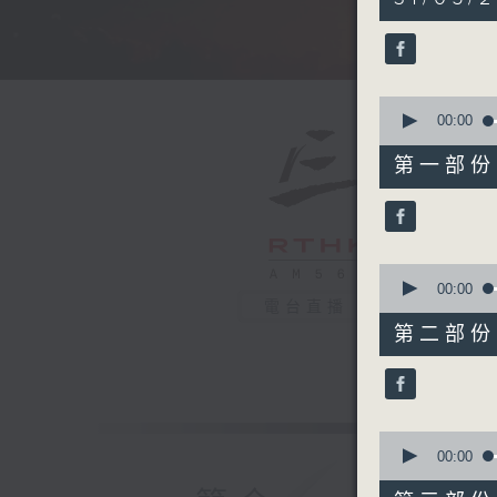
hours,
35
minutes,
0
seconds
90%
0
seconds
00:00
of
55
第一部份 P
minutes,
10
seconds
90%
0
seconds
00:00
of
電台直播
55
第二部份 P
minutes,
20
seconds
90%
0
seconds
00:00
of
55