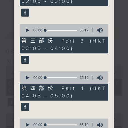
02:05 - 03:00)
20
seconds
you. Enjoy the non-stop mellow
更多...
side of the 70s to the 90s at
first, with some legendary ballads
0
and soft rock hits, which gently
seconds
00:00
55:19
最新
LATEST
grow in pace, moving you towards
of
55
the 2000s and a perfect morning
第三部份 Part 3 (HKT
minutes,
mix
03:05 - 04:00)
19
06/08/2026
seconds
Night Music on Radio 3
Seven days a week from 1.05am...
0
only on Radio 3
seconds
00:00
4:34:59
0
of
seconds
00:00
55:19
4
of
06/08/2026 - 足本 Full (HKT
hours,
55
第四部份 Part 4 (HKT
01:05 - 06:00)
34
minutes,
04:05 - 05:00)
minutes,
19
59
seconds
seconds
0
seconds
0
00:00
55:10
of
seconds
00:00
55:10