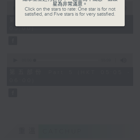
0
星為非常滿意。
seconds
00:00
55:09
Click on the stars to rate: One star is for not
of
satisfied, and Five stars is for very satisfied.
55
第四部份 Part 4 (HKT 04:05 -
minutes,
05:00)
9
seconds
0
seconds
00:00
55:09
of
55
第五部份 Part 5 (HKT 05:05 -
minutes,
06:00)
9
seconds
重溫
CATCHUP