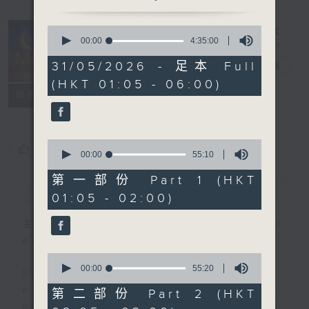
0
seconds
00:00
4:35:00
Night Music
of
4
31/05/2026 - 足本 Full
on Radio 3
電台直播
hours,
(HKT 01:05 - 06:00)
35
聯絡
minutes,
所有集數
0
seconds
0
您喜歡這個節目嗎?
seconds
00:00
55:10
of
55
第一部份 Part 1 (HKT
簡介
GIST
minutes,
01:05 - 02:00)
10
seconds
主持人：Music for night owls and
early birds
0
seconds
00:00
55:20
Stay with us throughout the night,
of
55
every night, from 1.05am until
第二部份 Part 2 (HKT
minutes,
dawn, as we slowly wake up with