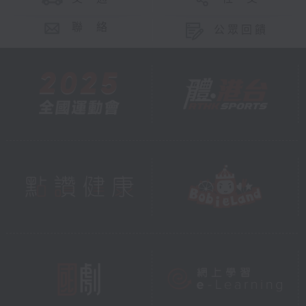
聯 絡
公眾回饋