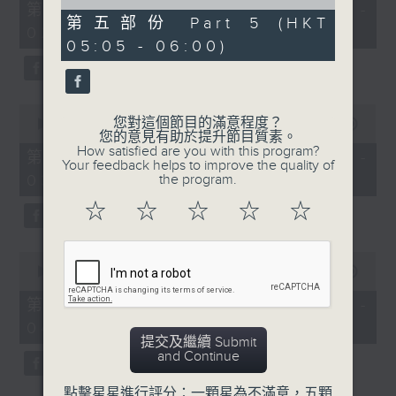
55
of
第一部份 Part 1 (HKT 01:05 -
minutes,
55
第五部份 Part 5 (HKT
02:00)
10
minutes,
05:05 - 06:00)
seconds
10
seconds
0
您對這個節目的滿意程度？
seconds
00:00
55:19
您的意見有助於提升節目質素。
of
How satisfied are you with this program?
55
第二部份 Part 2 (HKT 02:05 -
Your feedback helps to improve the quality of
minutes,
03:00)
the program.
19
seconds
☆
☆
☆
☆
☆
0
seconds
00:00
55:10
of
55
第三部份 Part 3 (HKT 03:05 -
minutes,
04:00)
10
提交及繼續 Submit
seconds
and Continue
點擊星星進行評分：一顆星為不滿意，五顆